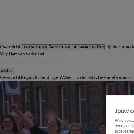
Overzicht
Tip de redacti
Laatste nieuws
Regionieuws
Het beste van Hart
Volg Hart van Nederland
Zoeken
Overzicht
Regio
Uitzendingen
Weer
Tip de redactie
Panel
Video's
Jouw c
Wij en onz
over jou al
accepteren