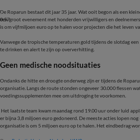
De Roparun bestaat dit jaar 35 jaar. Wat ooit begon als een klein
0:57
een groot evenement met honderden vrijwilligers en deelnemers u
is om vijfmiljoen euro op te halen voor projecten die het leven 
Vanwege de tropische temperaturen gold tijdens de slotdag een 
te drinken en alert te zijn op oververhitting.
Geen medische noodsituaties
Ondanks de hitte en droogte onderweg zijn er tijdens de Ropar
organisatie. Langs de route stonden ongeveer 30.000 flessen wa
voedingssupplementen mee om uitdroging te voorkomen.
Het laatste team kwam maandag rond 19.00 uur onder luid appla
er bijna 3,8 miljoen euro gedoneerd. De meeste acties lopen nog 
organisatie is om 5 miljoen euro op te halen. Het eindbedrag wo