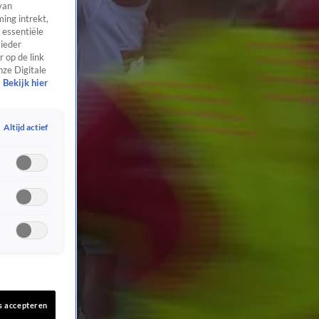
van
ing intrekt,
 essentiële
 ieder
 op de link
nze Digitale
Bekijk hier
Altijd actief
s accepteren