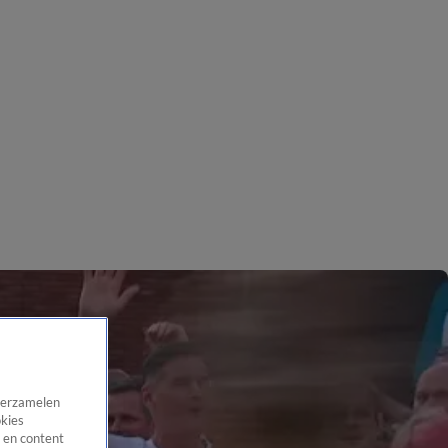
 verzamelen
okies
 en content