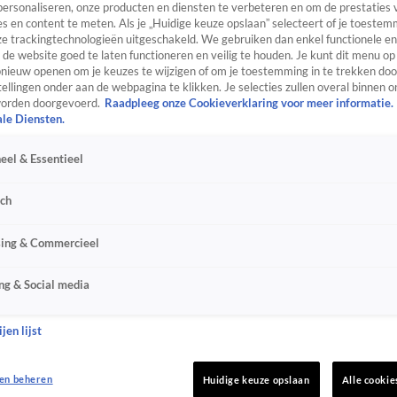
personaliseren, onze producten en diensten te verbeteren en om de prestaties 
s en content te meten. Als je „Huidige keuze opslaan” selecteert of je toestemm
e trackingtechnologieën uitgeschakeld. We gebruiken dan enkel functionele en
de website goed te laten functioneren en veilig te houden. Je kunt dit menu op
ieuw openen om je keuzes te wijzigen of om je toestemming in te trekken door
ellingen onder aan de webpagina te klikken. Je selecties zullen overal binnen o
orden doorgevoerd.
Raadpleeg onze Cookieverklaring voor meer informatie.
ale Diensten.
eel & Essentieel
sch
sing & Commercieel
ng & Social media
jen lijst
en beheren
Huidige keuze opslaan
Alle cookie