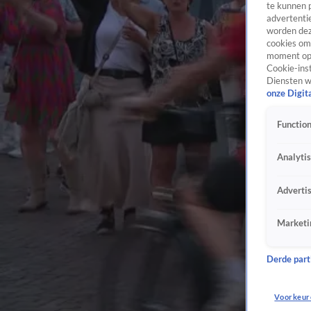
te kunnen 
advertentie
worden dez
cookies om 
moment opn
Cookie-inst
Diensten w
onze Digit
Function
Analyti
Adverti
Marketi
Derde parti
Voorkeur