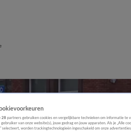
e
ookievoorkeuren
e
28
partners gebruiken cookies en vergelijkbare technieken om informatie te
s gebruiker van onze website(s), jouw gedrag en jouw apparaten. Als je „Alle co
” selecteert, worden trackingtechnologieën ingeschakeld om onze advertenties