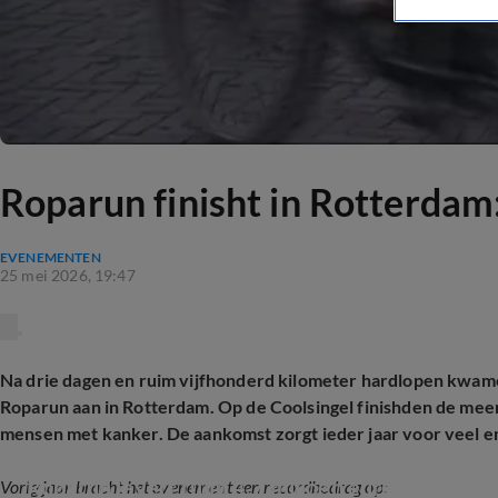
Roparun finisht in Rotterdam
EVENEMENTEN
25 mei 2026, 19:47
Na drie dagen en ruim vijfhonderd kilometer hardlopen kwam
Roparun aan in Rotterdam. Op de Coolsingel finishden de mee
mensen met kanker. De aankomst zorgt ieder jaar voor veel emot
Roparun levert ruim 4,7 miljoen euro op voor
Vorig jaar bracht het evenement een recordbedrag op: