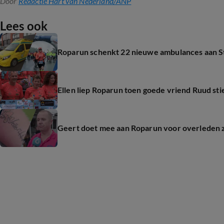
Door
Redactie Hart van Nederland/ANP
Lees ook
Roparun schenkt 22 nieuwe ambulances aan St
Ellen liep Roparun toen goede vriend Ruud sti
Geert doet mee aan Roparun voor overleden zo