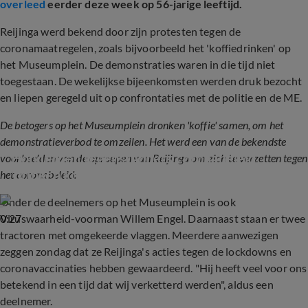
overleed
eerder deze week op 56-jarige leeftijd.
Reijinga werd bekend door zijn protesten tegen de
coronamaatregelen, zoals bijvoorbeeld het 'koffiedrinken' op
het Museumplein. De demonstraties waren in die tijd niet
toegestaan. De wekelijkse bijeenkomsten werden druk bezocht
en liepen geregeld uit op confrontaties met de politie en de ME.
De betogers op het Museumplein dronken 'koffie' samen, om het
demonstratieverbod te omzeilen. Het werd een van de bekendste
Honderden tegenstanders coronabeleid 
voorbeelden van de oproepen van Reijinga om zich te verzetten tegen
'drinken koffie' op Muse...
het coronabeleid:
Onder de deelnemers op het Museumplein is ook
0:27
Viruswaarheid-voorman Willem Engel. Daarnaast staan er twee
tractoren met omgekeerde vlaggen. Meerdere aanwezigen
zeggen zondag dat ze Reijinga's acties tegen de lockdowns en
coronavaccinaties hebben gewaardeerd. "Hij heeft veel voor ons
betekend in een tijd dat wij verketterd werden", aldus een
deelnemer.