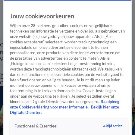
Jouw cookievoorkeuren
Wij en onze
28
partners gebruiken cookies en vergelijkbare
technieken om informatie te verzamelen over jou als gebruiker van
onze website(s), jouw gedrag en jouw apparaten. Als je „Alle
cookies accepteren” selecteert, worden trackingtechnologieën
Overzicht
Tip de
Laatste nieuws
Regionieuws
Het beste van Hart
ingeschakeld om onze advertenties en content te kunnen
redactie
personaliseren, onze producten en diensten te verbeteren en om
de prestaties van advertenties en content te meten. Als je
Volg Hart van Nederland
„Huidige keuze opslaan” selecteert of je toestemming intrekt,
worden deze trackingtechnologieën uitgeschakeld. We gebruiken
dan enkel functionele en essentiële cookies om de website goed te
Zoeken
laten functioneren en veilig te houden. Je kunt dit menu op ieder
Overzicht
Regio
Uitzendingen
Weer
Tip de redactie
Panel
Video's
moment opnieuw openen om je keuzes te wijzigen of om je
toestemming in te trekken door op de link Cookie-instellingen
onder aan de webpagina te klikken. Je selecties zullen overal
binnen onze Digitale Diensten worden doorgevoerd.
Raadpleeg
onze Cookieverklaring voor meer informatie.
Bekijk hier onze
Digitale Diensten.
Altijd actief
Functioneel & Essentieel