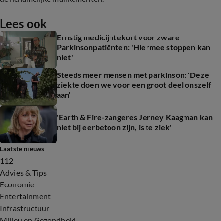
Lees ook
Ernstig medicijntekort voor zware
Parkinsonpatiënten: 'Hiermee stoppen kan
niet'
Steeds meer mensen met parkinson: 'Deze
ziekte doen we voor een groot deel onszelf
aan'
'Earth & Fire-zangeres Jerney Kaagman kan
niet bij eerbetoon zijn, is te ziek'
Laatste nieuws
112
Advies & Tips
Economie
Entertainment
Infrastructuur
Milieu en Gezondheid