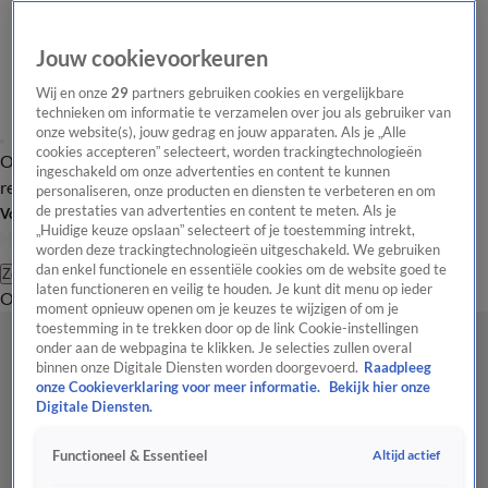
Jouw cookievoorkeuren
Wij en onze
29
partners gebruiken cookies en vergelijkbare
technieken om informatie te verzamelen over jou als gebruiker van
onze website(s), jouw gedrag en jouw apparaten. Als je „Alle
cookies accepteren” selecteert, worden trackingtechnologieën
Overzicht
Tip de
Laatste nieuws
Regionieuws
Het beste van Hart
ingeschakeld om onze advertenties en content te kunnen
redactie
personaliseren, onze producten en diensten te verbeteren en om
de prestaties van advertenties en content te meten. Als je
Volg Hart van Nederland
„Huidige keuze opslaan” selecteert of je toestemming intrekt,
worden deze trackingtechnologieën uitgeschakeld. We gebruiken
dan enkel functionele en essentiële cookies om de website goed te
Zoeken
laten functioneren en veilig te houden. Je kunt dit menu op ieder
Overzicht
Regio
Uitzendingen
Weer
Tip de redactie
Panel
Video's
moment opnieuw openen om je keuzes te wijzigen of om je
toestemming in te trekken door op de link Cookie-instellingen
onder aan de webpagina te klikken. Je selecties zullen overal
binnen onze Digitale Diensten worden doorgevoerd.
Raadpleeg
onze Cookieverklaring voor meer informatie.
Bekijk hier onze
Digitale Diensten.
Altijd actief
Functioneel & Essentieel