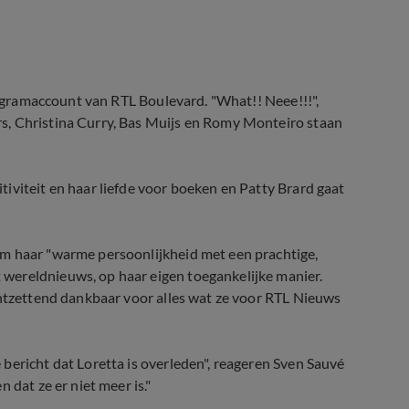
stagramaccount van RTL Boulevard. "What!! Neee!!!",
s, Christina Curry, Bas Muijs en Romy Monteiro staan
iviteit en haar liefde voor boeken en Patty Brard gaat
om haar "warme persoonlijkheid met een prachtige,
wereldnieuws, op haar eigen toegankelijke manier.
ontzettend dankbaar voor alles wat ze voor RTL Nieuws
bericht dat Loretta is overleden", reageren Sven Sauvé
 dat ze er niet meer is."