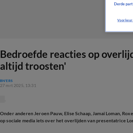
Derde parti
Voorkeur
Bedroefde reacties op overlij
altijd troosten'
BN'ERS
27 mrt 2025, 13:31
Onder anderen Jeroen Pauw, Elise Schaap, Jamai Loman, Rox
op sociale media iets over het overlijden van presentatrice L