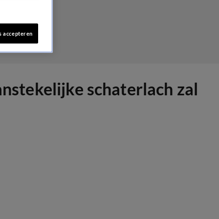
s accepteren
anstekelijke schaterlach zal