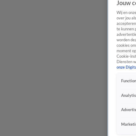
Jouw c
Wij en onz
over jou al
accepteren
te kunnen 
advertentie
worden dez
cookies om 
moment opn
Cookie-inst
Diensten w
onze Digit
Function
Analyti
Adverti
Marketi