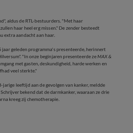
end", aldus de RTL-bestuurders. "Met haar
 zullen haar heel erg missen." De zender besteedt
 extra aandacht aan haar.
 jaar geleden programma's presenteerde, herinnert
Hilversum". "In onze beginjaren presenteerde ze
MAX &
omgang met gasten, deskundigheid, harde werken en
had veel sterkte."
jarige leeftijd aan de gevolgen van kanker, meldde
 Schrijver bekend dat de darmkanker, waaraan ze drie
arna kreeg zij chemotherapie.