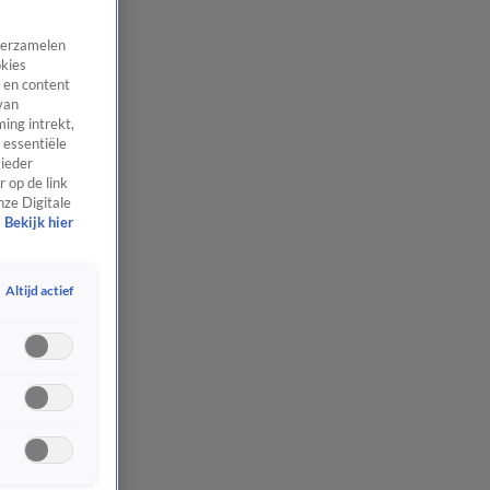
 verzamelen
okies
 en content
van
ing intrekt,
 essentiële
 ieder
 op de link
nze Digitale
Bekijk hier
Altijd actief