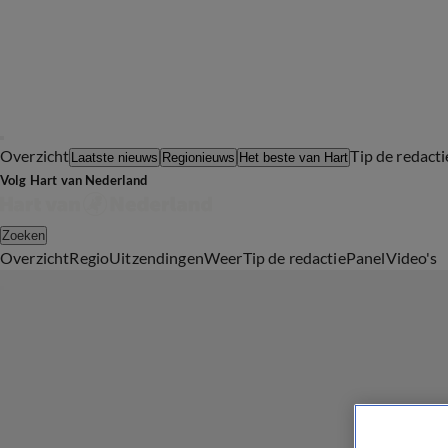
Overzicht
Tip de redacti
Laatste nieuws
Regionieuws
Het beste van Hart
Volg Hart van Nederland
Zoeken
Overzicht
Regio
Uitzendingen
Weer
Tip de redactie
Panel
Video's