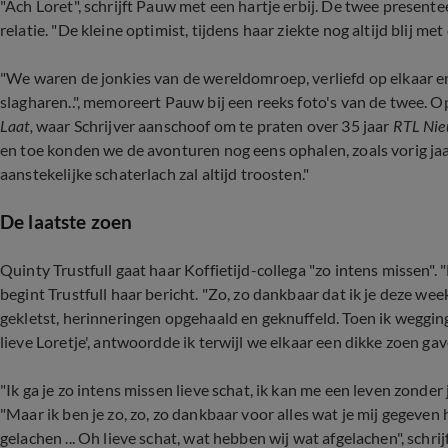
"Ach Loret", schrijft Pauw met een hartje erbij. De twee presen
relatie. "De kleine optimist, tijdens haar ziekte nog altijd blij me
"We waren de jonkies van de wereldomroep, verliefd op elkaar e
slagharen..", memoreert Pauw bij een reeks foto's van de twee. Op
Laat,
waar Schrijver aanschoof om te praten over 35 jaar
RTL Nie
en toe konden we de avonturen nog eens ophalen, zoals vorig jaa
aanstekelijke schaterlach zal altijd troosten."
De laatste zoen
Quinty Trustfull gaat haar Koffietijd-collega "zo intens missen". "L
begint Trustfull haar bericht. "Zo, zo dankbaar dat ik je deze w
gekletst, herinneringen opgehaald en geknuffeld. Toen ik wegging, z
lieve Loretje', antwoordde ik terwijl we elkaar een dikke zoen gav
"Ik ga je zo intens missen lieve schat, ik kan me een leven zonder 
"Maar ik ben je zo, zo, zo dankbaar voor alles wat je mij gegeven
gelachen ... Oh lieve schat, wat hebben wij wat afgelachen", schrijf