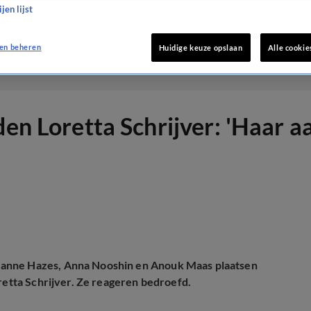
jen lijst
en beheren
Huidige keuze opslaan
Alle cookie
den Loretta Schrijver: 'Haar a
eanne Hazes, Anna Nooshin en Anouk Maas plaatsen
oretta Schrijver. Ze reageren bedroefd.