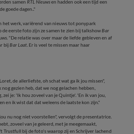
teerden samen
RTL Nieuws
en hadden ook een tijd een
t de goede dagen.."
n het werk, variërend van nieuws tot ponypark
 de eerste foto zijn ze samen te zien bij talkshow
Bar
uws.
"De relatie was over maar de liefde gebleven en af
r bij
Bar Laat
. Er is veel te missen maar haar
oret, de allerliefste, oh schat wat ga ik jou missen",
eek nog gezien heb, dat we nog gelachen hebben,
ei je: 'Ik hou zoveel van je Quintje'. 'En ik van jou,
en en ik wist dat dat weleens de laatste kon zijn."
jou nu nog niet voorstellen", vervolgt de presentatrice.
 hebt, zoveel van je geleerd, met je meegemaakt,
t Trustfull bij de foto's waarop zij en Schrijver lachend