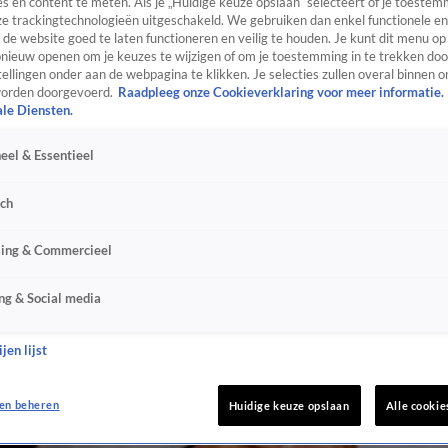
s en content te meten. Als je „Huidige keuze opslaan” selecteert of je toestemm
e trackingtechnologieën uitgeschakeld. We gebruiken dan enkel functionele en
de website goed te laten functioneren en veilig te houden. Je kunt dit menu op
ieuw openen om je keuzes te wijzigen of om je toestemming in te trekken door
ellingen onder aan de webpagina te klikken. Je selecties zullen overal binnen o
orden doorgevoerd.
Raadpleeg onze Cookieverklaring voor meer informatie.
ale Diensten.
eel & Essentieel
sch
sing & Commercieel
ng & Social media
jen lijst
en beheren
Huidige keuze opslaan
Alle cookie