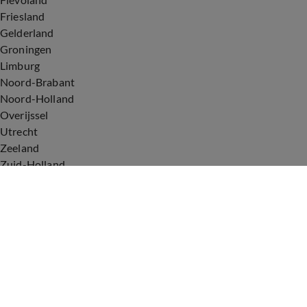
Friesland
Gelderland
Groningen
Limburg
Noord-Brabant
Noord-Holland
Overijssel
Utrecht
Zeeland
Zuid-Holland
Voorwaarden
Over ons
Privacyverklaring
Gebruiksvoorwaarden
Cookieverklaring
Digitale diensten
Cookie instellingen
Upod & Talpa Network