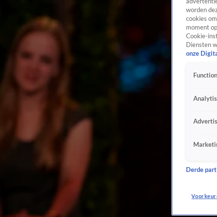
advertentie
worden dez
cookies om 
moment opn
Cookie-inst
Diensten w
onze Digit
Function
Analyti
Adverti
Marketi
Derde parti
Voorkeur