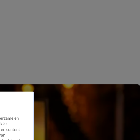
 verzamelen
okies
 en content
van