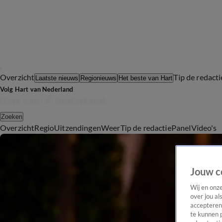
Overzicht
Tip de redacti
Laatste nieuws
Regionieuws
Het beste van Hart
Volg Hart van Nederland
Zoeken
Overzicht
Regio
Uitzendingen
Weer
Tip de redactie
Panel
Video's
Jouw c
Wij en onz
over jou al
accepteren
te kunnen 