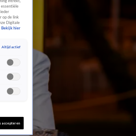
ing intrekt,
 essentiële
 ieder
 op de link
nze Digitale
Bekijk hier
Altijd actief
s accepteren