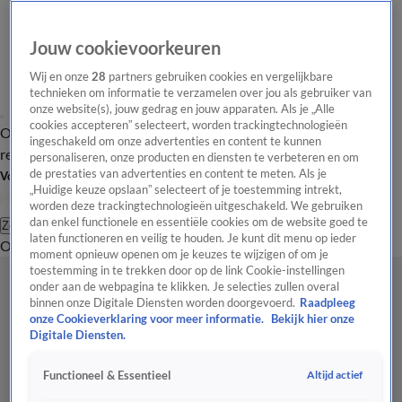
Jouw cookievoorkeuren
Wij en onze
28
partners gebruiken cookies en vergelijkbare
technieken om informatie te verzamelen over jou als gebruiker van
onze website(s), jouw gedrag en jouw apparaten. Als je „Alle
cookies accepteren” selecteert, worden trackingtechnologieën
Overzicht
Tip de
Laatste nieuws
Regionieuws
Het beste van Hart
ingeschakeld om onze advertenties en content te kunnen
redactie
personaliseren, onze producten en diensten te verbeteren en om
de prestaties van advertenties en content te meten. Als je
Volg Hart van Nederland
„Huidige keuze opslaan” selecteert of je toestemming intrekt,
worden deze trackingtechnologieën uitgeschakeld. We gebruiken
dan enkel functionele en essentiële cookies om de website goed te
Zoeken
laten functioneren en veilig te houden. Je kunt dit menu op ieder
Overzicht
Regio
Uitzendingen
Weer
Tip de redactie
Panel
Video's
moment opnieuw openen om je keuzes te wijzigen of om je
toestemming in te trekken door op de link Cookie-instellingen
onder aan de webpagina te klikken. Je selecties zullen overal
binnen onze Digitale Diensten worden doorgevoerd.
Raadpleeg
onze Cookieverklaring voor meer informatie.
Bekijk hier onze
Digitale Diensten.
Altijd actief
Functioneel & Essentieel