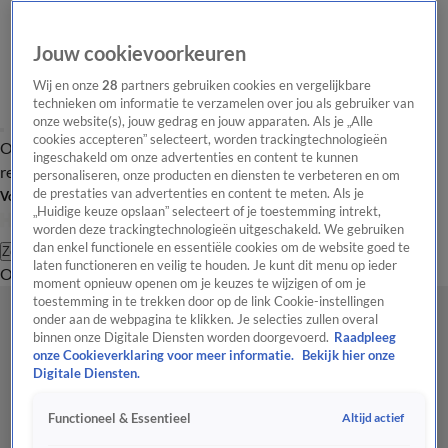
Jouw cookievoorkeuren
Wij en onze
28
partners gebruiken cookies en vergelijkbare
technieken om informatie te verzamelen over jou als gebruiker van
onze website(s), jouw gedrag en jouw apparaten. Als je „Alle
cookies accepteren” selecteert, worden trackingtechnologieën
Overzicht
Tip de
Laatste nieuws
Regionieuws
Het beste van Hart
ingeschakeld om onze advertenties en content te kunnen
redactie
personaliseren, onze producten en diensten te verbeteren en om
de prestaties van advertenties en content te meten. Als je
Volg Hart van Nederland
„Huidige keuze opslaan” selecteert of je toestemming intrekt,
worden deze trackingtechnologieën uitgeschakeld. We gebruiken
dan enkel functionele en essentiële cookies om de website goed te
Zoeken
laten functioneren en veilig te houden. Je kunt dit menu op ieder
Overzicht
Regio
Uitzendingen
Weer
Tip de redactie
Panel
Video's
moment opnieuw openen om je keuzes te wijzigen of om je
toestemming in te trekken door op de link Cookie-instellingen
onder aan de webpagina te klikken. Je selecties zullen overal
binnen onze Digitale Diensten worden doorgevoerd.
Raadpleeg
onze Cookieverklaring voor meer informatie.
Bekijk hier onze
Digitale Diensten.
Altijd actief
Functioneel & Essentieel