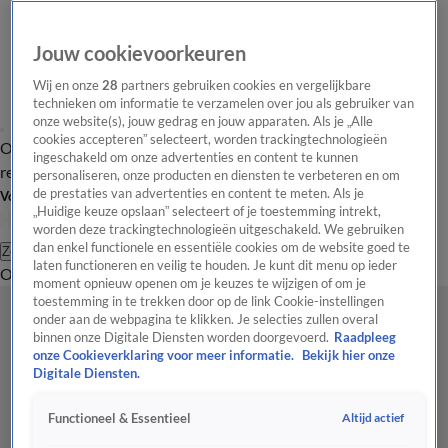
Jouw cookievoorkeuren
Wij en onze
28
partners gebruiken cookies en vergelijkbare
technieken om informatie te verzamelen over jou als gebruiker van
onze website(s), jouw gedrag en jouw apparaten. Als je „Alle
cookies accepteren” selecteert, worden trackingtechnologieën
Overzicht
Tip de
Laatste nieuws
Regionieuws
Het beste van Hart
ingeschakeld om onze advertenties en content te kunnen
redactie
personaliseren, onze producten en diensten te verbeteren en om
de prestaties van advertenties en content te meten. Als je
Volg Hart van Nederland
„Huidige keuze opslaan” selecteert of je toestemming intrekt,
worden deze trackingtechnologieën uitgeschakeld. We gebruiken
dan enkel functionele en essentiële cookies om de website goed te
Zoeken
laten functioneren en veilig te houden. Je kunt dit menu op ieder
Overzicht
Regio
Uitzendingen
Weer
Tip de redactie
Panel
Video's
moment opnieuw openen om je keuzes te wijzigen of om je
toestemming in te trekken door op de link Cookie-instellingen
onder aan de webpagina te klikken. Je selecties zullen overal
binnen onze Digitale Diensten worden doorgevoerd.
Raadpleeg
onze Cookieverklaring voor meer informatie.
Bekijk hier onze
Digitale Diensten.
Altijd actief
Functioneel & Essentieel