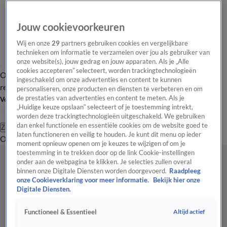
Jouw cookievoorkeuren
Wij en onze
29
partners gebruiken cookies en vergelijkbare
technieken om informatie te verzamelen over jou als gebruiker van
onze website(s), jouw gedrag en jouw apparaten. Als je „Alle
cookies accepteren” selecteert, worden trackingtechnologieën
Overzicht
Tip de
Laatste nieuws
Regionieuws
Het beste van Hart
ingeschakeld om onze advertenties en content te kunnen
redactie
personaliseren, onze producten en diensten te verbeteren en om
de prestaties van advertenties en content te meten. Als je
Volg Hart van Nederland
„Huidige keuze opslaan” selecteert of je toestemming intrekt,
worden deze trackingtechnologieën uitgeschakeld. We gebruiken
dan enkel functionele en essentiële cookies om de website goed te
Zoeken
laten functioneren en veilig te houden. Je kunt dit menu op ieder
Overzicht
Regio
Uitzendingen
Weer
Tip de redactie
Panel
Video's
moment opnieuw openen om je keuzes te wijzigen of om je
toestemming in te trekken door op de link Cookie-instellingen
onder aan de webpagina te klikken. Je selecties zullen overal
binnen onze Digitale Diensten worden doorgevoerd.
Raadpleeg
onze Cookieverklaring voor meer informatie.
Bekijk hier onze
Digitale Diensten.
Altijd actief
Functioneel & Essentieel