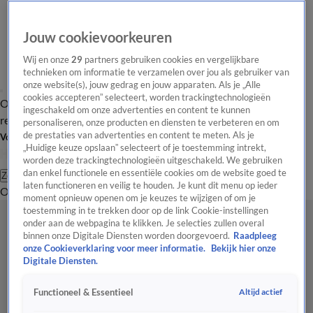
Jouw cookievoorkeuren
Wij en onze
29
partners gebruiken cookies en vergelijkbare
technieken om informatie te verzamelen over jou als gebruiker van
onze website(s), jouw gedrag en jouw apparaten. Als je „Alle
cookies accepteren” selecteert, worden trackingtechnologieën
Overzicht
Tip de
Laatste nieuws
Regionieuws
Het beste van Hart
ingeschakeld om onze advertenties en content te kunnen
redactie
personaliseren, onze producten en diensten te verbeteren en om
de prestaties van advertenties en content te meten. Als je
Volg Hart van Nederland
„Huidige keuze opslaan” selecteert of je toestemming intrekt,
worden deze trackingtechnologieën uitgeschakeld. We gebruiken
dan enkel functionele en essentiële cookies om de website goed te
Zoeken
laten functioneren en veilig te houden. Je kunt dit menu op ieder
Overzicht
Regio
Uitzendingen
Weer
Tip de redactie
Panel
Video's
moment opnieuw openen om je keuzes te wijzigen of om je
toestemming in te trekken door op de link Cookie-instellingen
onder aan de webpagina te klikken. Je selecties zullen overal
binnen onze Digitale Diensten worden doorgevoerd.
Raadpleeg
onze Cookieverklaring voor meer informatie.
Bekijk hier onze
Digitale Diensten.
Altijd actief
Functioneel & Essentieel