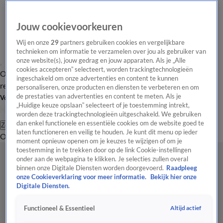
Jouw cookievoorkeuren
Wij en onze
29
partners gebruiken cookies en vergelijkbare
technieken om informatie te verzamelen over jou als gebruiker van
onze website(s), jouw gedrag en jouw apparaten. Als je „Alle
cookies accepteren” selecteert, worden trackingtechnologieën
Overzicht
Tip de
Laatste nieuws
Regionieuws
Het beste van Hart
ingeschakeld om onze advertenties en content te kunnen
redactie
personaliseren, onze producten en diensten te verbeteren en om
de prestaties van advertenties en content te meten. Als je
Volg Hart van Nederland
„Huidige keuze opslaan” selecteert of je toestemming intrekt,
worden deze trackingtechnologieën uitgeschakeld. We gebruiken
dan enkel functionele en essentiële cookies om de website goed te
Zoeken
laten functioneren en veilig te houden. Je kunt dit menu op ieder
Overzicht
Regio
Uitzendingen
Weer
Tip de redactie
Panel
Video's
moment opnieuw openen om je keuzes te wijzigen of om je
toestemming in te trekken door op de link Cookie-instellingen
onder aan de webpagina te klikken. Je selecties zullen overal
binnen onze Digitale Diensten worden doorgevoerd.
Raadpleeg
onze Cookieverklaring voor meer informatie.
Bekijk hier onze
Digitale Diensten.
Altijd actief
Functioneel & Essentieel