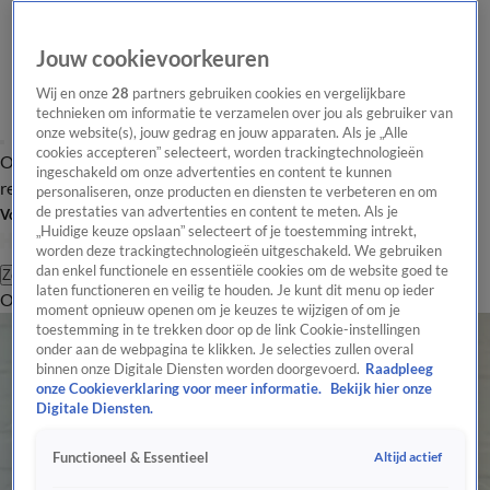
Jouw cookievoorkeuren
Wij en onze
28
partners gebruiken cookies en vergelijkbare
technieken om informatie te verzamelen over jou als gebruiker van
onze website(s), jouw gedrag en jouw apparaten. Als je „Alle
cookies accepteren” selecteert, worden trackingtechnologieën
Overzicht
Tip de
Laatste nieuws
Regionieuws
Het beste van Hart
ingeschakeld om onze advertenties en content te kunnen
redactie
personaliseren, onze producten en diensten te verbeteren en om
de prestaties van advertenties en content te meten. Als je
Volg Hart van Nederland
„Huidige keuze opslaan” selecteert of je toestemming intrekt,
worden deze trackingtechnologieën uitgeschakeld. We gebruiken
dan enkel functionele en essentiële cookies om de website goed te
Zoeken
laten functioneren en veilig te houden. Je kunt dit menu op ieder
Overzicht
Regio
Uitzendingen
Weer
Tip de redactie
Panel
Video's
moment opnieuw openen om je keuzes te wijzigen of om je
toestemming in te trekken door op de link Cookie-instellingen
onder aan de webpagina te klikken. Je selecties zullen overal
binnen onze Digitale Diensten worden doorgevoerd.
Raadpleeg
onze Cookieverklaring voor meer informatie.
Bekijk hier onze
Digitale Diensten.
Altijd actief
Functioneel & Essentieel