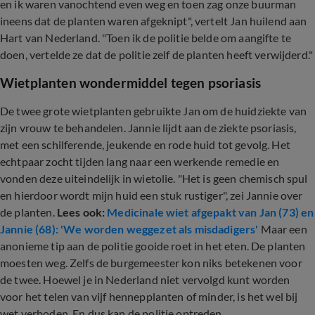
en ik waren vanochtend even weg en toen zag onze buurman
ineens dat de planten waren afgeknipt", vertelt Jan huilend aan
Hart van Nederland. "Toen ik de politie belde om aangifte te
doen, vertelde ze dat de politie zelf de planten heeft verwijderd."
Wietplanten wondermiddel tegen psoriasis
De twee grote wietplanten gebruikte Jan om de huidziekte van
zijn vrouw te behandelen. Jannie lijdt aan de ziekte psoriasis,
met een schilferende, jeukende en rode huid tot gevolg. Het
echtpaar zocht tijden lang naar een werkende remedie en
vonden deze uiteindelijk in wietolie. "Het is geen chemisch spul
en hierdoor wordt mijn huid een stuk rustiger", zei Jannie over
de planten.
Lees ook:
Medicinale wiet afgepakt van Jan (73) en
Jannie (68): 'We worden weggezet als misdadigers'
Maar een
anonieme tip aan de politie gooide roet in het eten. De planten
moesten weg. Zelfs de burgemeester kon niks betekenen voor
de twee. Hoewel je in Nederland niet vervolgd kunt worden
voor het telen van vijf hennepplanten of minder, is het wel bij
wet verboden. En dus kan de politie optreden.