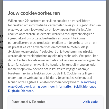
Jouw cookievoorkeuren
Wij en onze
29
partners gebruiken cookies en vergelijkbare
technieken om informatie te verzamelen over jou als gebruiker van
onze website(s), jouw gedrag en jouw apparaten. Als je „Alle
cookies accepteren” selecteert, worden trackingtechnologieën
Overzicht
Tip de
Laatste nieuws
Regionieuws
Het beste van Hart
ingeschakeld om onze advertenties en content te kunnen
redactie
personaliseren, onze producten en diensten te verbeteren en om
de prestaties van advertenties en content te meten. Als je
Volg Hart van Nederland
„Huidige keuze opslaan” selecteert of je toestemming intrekt,
worden deze trackingtechnologieën uitgeschakeld. We gebruiken
dan enkel functionele en essentiële cookies om de website goed te
Zoeken
laten functioneren en veilig te houden. Je kunt dit menu op ieder
Overzicht
Regio
Uitzendingen
Weer
Tip de redactie
Panel
Video's
moment opnieuw openen om je keuzes te wijzigen of om je
toestemming in te trekken door op de link Cookie-instellingen
onder aan de webpagina te klikken. Je selecties zullen overal
binnen onze Digitale Diensten worden doorgevoerd.
Raadpleeg
onze Cookieverklaring voor meer informatie.
Bekijk hier onze
Digitale Diensten.
Altijd actief
Functioneel & Essentieel