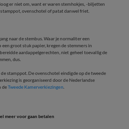
oog er niet om, want er waren stemhokjes, -biljetten
stamppot, ovenschotel of patat danwel friet.
e gang naar de stembus. Waar je normaliter een
p een groot stuk papier, kregen de stemmers in
bereidde aardappelgerechten, niet geheel toevallig de
emmen, dus.
r de stamppot. De ovenschotel eindigde op de tweede
verkiezing is georganiseerd door de Nederlandse
n de
Tweede Kamerverkiezingen
.
wel meer voor gaan betalen