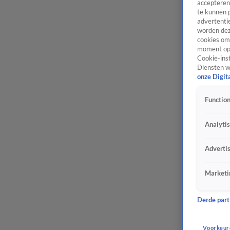
accepteren
te kunnen 
advertentie
worden dez
cookies om 
moment opn
Cookie-inst
Diensten w
onze Digit
Function
Analyti
Adverti
Marketi
Derde parti
Voorkeur