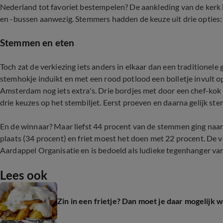
Nederland tot favoriet bestempelen? De aankleding van de kerk l
en -bussen aanwezig. Stemmers hadden de keuze uit drie opties: 
Stemmen en eten
Toch zat de verkiezing iets anders in elkaar dan een traditionel
stemhokje induikt en met een rood potlood een bolletje invult o
Amsterdam nog iets extra's. Drie bordjes met door een chef-kok 
drie keuzes op het stembiljet. Eerst proeven en daarna gelijk st
En de winnaar? Maar liefst 44 procent van de stemmen ging naa
plaats (34 procent) en friet moest het doen met 22 procent. De 
Aardappel Organisatie en is bedoeld als ludieke tegenhanger va
Lees ook
Zin in een frietje? Dan moet je daar mogelijk 