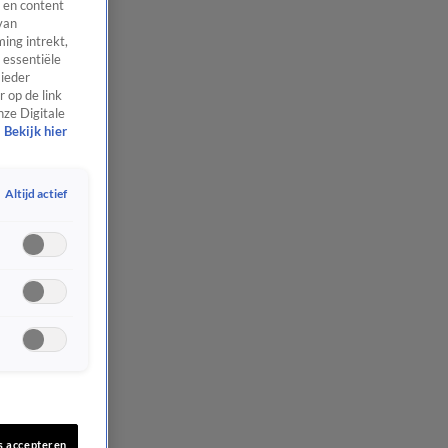
 en content
van
ing intrekt,
 essentiële
 ieder
 op de link
nze Digitale
Bekijk hier
Altijd actief
s accepteren