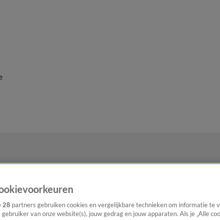
e
ookievoorkeuren
e
28
partners gebruiken cookies en vergelijkbare technieken om informatie te
s gebruiker van onze website(s), jouw gedrag en jouw apparaten. Als je „Alle co