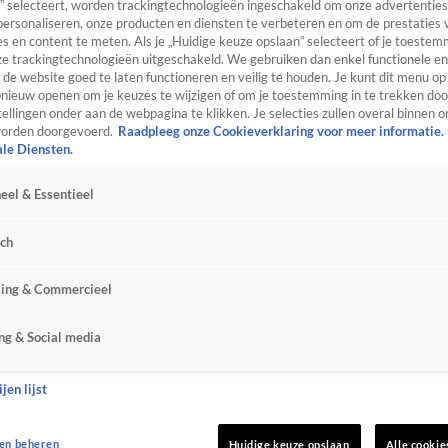
” selecteert, worden trackingtechnologieën ingeschakeld om onze advertenties
personaliseren, onze producten en diensten te verbeteren en om de prestaties 
s en content te meten. Als je „Huidige keuze opslaan” selecteert of je toestemm
e trackingtechnologieën uitgeschakeld. We gebruiken dan enkel functionele en
de website goed te laten functioneren en veilig te houden. Je kunt dit menu op
ieuw openen om je keuzes te wijzigen of om je toestemming in te trekken door
ellingen onder aan de webpagina te klikken. Je selecties zullen overal binnen o
orden doorgevoerd.
Raadpleeg onze Cookieverklaring voor meer informatie.
ale Diensten.
eel & Essentieel
sch
sing & Commercieel
ng & Social media
jen lijst
en beheren
Huidige keuze opslaan
Alle cookie