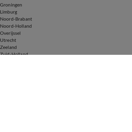
Groningen
Limburg
Noord-Brabant
Noord-Holland
Overijssel
Utrecht
Zeeland
Zuid-Holland
Voorwaarden
Over ons
Privacyverklaring
Gebruiksvoorwaarden
Cookieverklaring
Digitale diensten
Cookie instellingen
Upod & Talpa Network
Adverteren
Vacatures
Publieksservice