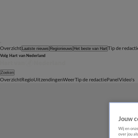
Overzicht
Tip de redacti
Laatste nieuws
Regionieuws
Het beste van Hart
Volg Hart van Nederland
Zoeken
Overzicht
Regio
Uitzendingen
Weer
Tip de redactie
Panel
Video's
Jouw c
Wij en onz
over jou al