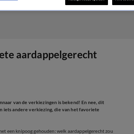
iete aardappelgerecht
innaar van de verkiezingen is bekend! En nee, dit
n iets andere verkiezing, die van het favoriete
met een knipoog gehouden: welk aardappelgerecht zou