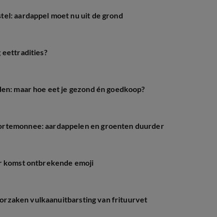
el: aardappel moet nu uit de grond
 eettradities?
den: maar hoe eet je gezond én goedkoop?
ortemonnee: aardappelen en groenten duurder
or komst ontbrekende emoji
roorzaken vulkaanuitbarsting van frituurvet