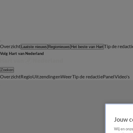
Overzicht
Tip de redacti
Laatste nieuws
Regionieuws
Het beste van Hart
Volg Hart van Nederland
Zoeken
Overzicht
Regio
Uitzendingen
Weer
Tip de redactie
Panel
Video's
Jouw c
Wij en onz