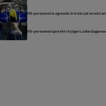
NS-personeel is agressie in trein zat en eist act
NS-personeel spreekt reizigers zaterdagavond