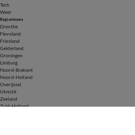
Tech
Weer
Regionieuws
Drenthe
Flevoland
Friesland
Gelderland
Groningen
Limburg
Noord-Brabant
Noord-Holland
Overijssel
Utrecht
Zeeland
Zuid-Holland
Voorwaarden
Over ons
Privacyverklaring
Gebruiksvoorwaarden