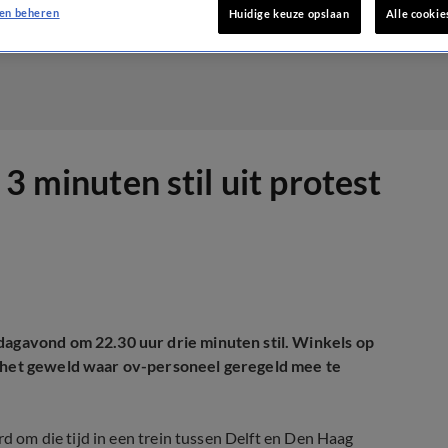
en beheren
Huidige keuze opslaan
Alle cookie
3 minuten stil uit protest
dagavond om 22.30 uur drie minuten stil. Winkels op
n het geweld waar ov-personeel geregeld mee te
rd om die tijd in een trein tussen Delft en Den Haag