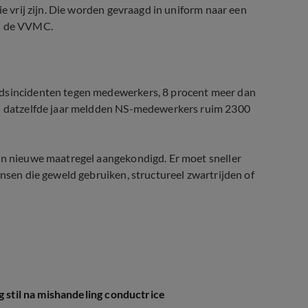
ie vrij zijn. Die worden gevraagd in uniform naar een
an de VVMC.
ldsincidenten tegen medewerkers, 8 procent meer dan
 In datzelfde jaar meldden NS-medewerkers ruim 2300
een nieuwe maatregel aangekondigd. Er moet sneller
nsen die geweld gebruiken, structureel zwartrijden of
g stil na mishandeling conductrice