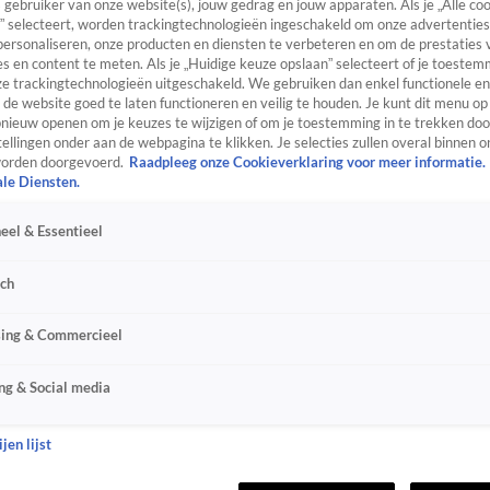
s gebruiker van onze website(s), jouw gedrag en jouw apparaten. Als je „Alle co
” selecteert, worden trackingtechnologieën ingeschakeld om onze advertenties
personaliseren, onze producten en diensten te verbeteren en om de prestaties 
s en content te meten. Als je „Huidige keuze opslaan” selecteert of je toestemm
e trackingtechnologieën uitgeschakeld. We gebruiken dan enkel functionele en
de website goed te laten functioneren en veilig te houden. Je kunt dit menu op
ieuw openen om je keuzes te wijzigen of om je toestemming in te trekken door
ellingen onder aan de webpagina te klikken. Je selecties zullen overal binnen o
orden doorgevoerd.
Raadpleeg onze Cookieverklaring voor meer informatie.
ale Diensten.
eel & Essentieel
sch
sing & Commercieel
ng & Social media
jen lijst