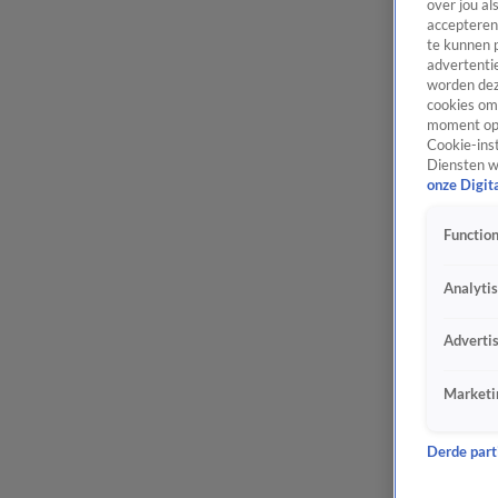
over jou al
accepteren
te kunnen 
advertentie
worden dez
cookies om 
moment opn
Cookie-inst
Diensten w
onze Digit
Function
Analyti
Adverti
Marketi
Derde parti