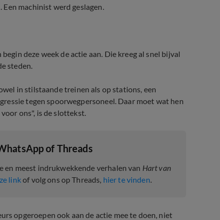
. Een machinist werd geslagen.
gin deze week de actie aan. Die kreeg al snel bijval
de steden.
owel in stilstaande treinen als op stations, een
agressie tegen spoorwegpersoneel. Daar moet wat hen
voor ons", is de slottekst.
 WhatsApp of Threads
te en meest indrukwekkende verhalen van
Hart van
ze link
of volg ons op Threads,
hier te vinden
.
rs opgeroepen ook aan de actie mee te doen, niet