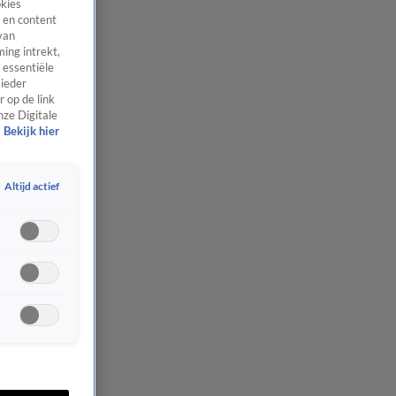
okies
 en content
van
ing intrekt,
 essentiële
 ieder
 op de link
nze Digitale
Bekijk hier
Altijd actief