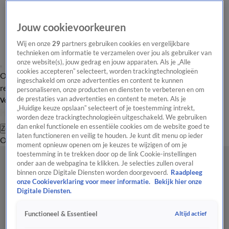
Jouw cookievoorkeuren
Wij en onze
29
partners gebruiken cookies en vergelijkbare
technieken om informatie te verzamelen over jou als gebruiker van
onze website(s), jouw gedrag en jouw apparaten. Als je „Alle
cookies accepteren” selecteert, worden trackingtechnologieën
Overzicht
Tip de
Laatste nieuws
Regionieuws
Het beste van Hart
ingeschakeld om onze advertenties en content te kunnen
redactie
personaliseren, onze producten en diensten te verbeteren en om
de prestaties van advertenties en content te meten. Als je
Volg Hart van Nederland
„Huidige keuze opslaan” selecteert of je toestemming intrekt,
worden deze trackingtechnologieën uitgeschakeld. We gebruiken
dan enkel functionele en essentiële cookies om de website goed te
Zoeken
laten functioneren en veilig te houden. Je kunt dit menu op ieder
Overzicht
Regio
Uitzendingen
Weer
Tip de redactie
Panel
Video's
moment opnieuw openen om je keuzes te wijzigen of om je
toestemming in te trekken door op de link Cookie-instellingen
onder aan de webpagina te klikken. Je selecties zullen overal
binnen onze Digitale Diensten worden doorgevoerd.
Raadpleeg
onze Cookieverklaring voor meer informatie.
Bekijk hier onze
Digitale Diensten.
Altijd actief
Functioneel & Essentieel