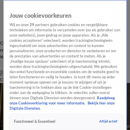
Jouw cookievoorkeuren
Wij en onze
29
partners gebruiken cookies en vergelijkbare
technieken om informatie te verzamelen over jou als gebruiker van
onze website(s), jouw gedrag en jouw apparaten. Als je „Alle
cookies accepteren” selecteert, worden trackingtechnologieën
Overzicht
Tip de
Laatste nieuws
Regionieuws
Het beste van Hart
ingeschakeld om onze advertenties en content te kunnen
redactie
personaliseren, onze producten en diensten te verbeteren en om
de prestaties van advertenties en content te meten. Als je
Volg Hart van Nederland
„Huidige keuze opslaan” selecteert of je toestemming intrekt,
worden deze trackingtechnologieën uitgeschakeld. We gebruiken
dan enkel functionele en essentiële cookies om de website goed te
Zoeken
laten functioneren en veilig te houden. Je kunt dit menu op ieder
Overzicht
Regio
Uitzendingen
Weer
Tip de redactie
Panel
Video's
moment opnieuw openen om je keuzes te wijzigen of om je
toestemming in te trekken door op de link Cookie-instellingen
onder aan de webpagina te klikken. Je selecties zullen overal
binnen onze Digitale Diensten worden doorgevoerd.
Raadpleeg
onze Cookieverklaring voor meer informatie.
Bekijk hier onze
Digitale Diensten.
Altijd actief
Functioneel & Essentieel