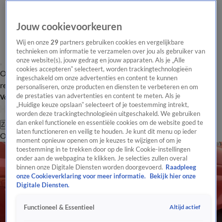
Jouw cookievoorkeuren
Wij en onze
29
partners gebruiken cookies en vergelijkbare
technieken om informatie te verzamelen over jou als gebruiker van
onze website(s), jouw gedrag en jouw apparaten. Als je „Alle
cookies accepteren” selecteert, worden trackingtechnologieën
Overzicht
Tip de
Laatste nieuws
Regionieuws
Het beste van Hart
ingeschakeld om onze advertenties en content te kunnen
redactie
personaliseren, onze producten en diensten te verbeteren en om
de prestaties van advertenties en content te meten. Als je
Volg Hart van Nederland
„Huidige keuze opslaan” selecteert of je toestemming intrekt,
worden deze trackingtechnologieën uitgeschakeld. We gebruiken
dan enkel functionele en essentiële cookies om de website goed te
Zoeken
laten functioneren en veilig te houden. Je kunt dit menu op ieder
Overzicht
Regio
Uitzendingen
Weer
Tip de redactie
Panel
Video's
moment opnieuw openen om je keuzes te wijzigen of om je
toestemming in te trekken door op de link Cookie-instellingen
onder aan de webpagina te klikken. Je selecties zullen overal
binnen onze Digitale Diensten worden doorgevoerd.
Raadpleeg
onze Cookieverklaring voor meer informatie.
Bekijk hier onze
Digitale Diensten.
Altijd actief
Functioneel & Essentieel