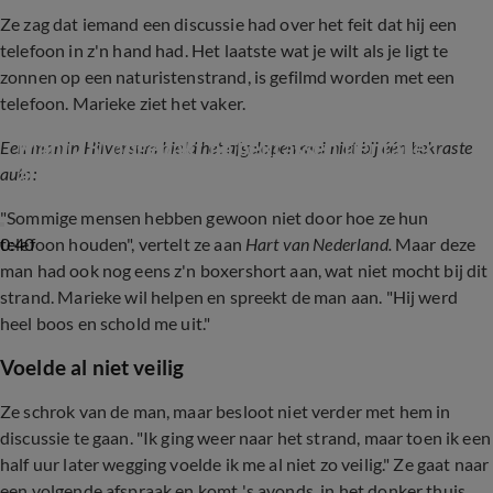
Ze zag dat iemand een discussie had over het feit dat hij een
telefoon in z'n hand had. Het laatste wat je wilt als je ligt te
zonnen op een naturistenstrand, is gefilmd worden met een
telefoon. Marieke ziet het vaker.
Man (28) opgepakt na bekrassen tientallen 
Een man in Hilversum hield het afgelopen mei niet bij één bekraste
auto's in Hilversum
auto:
"Sommige mensen hebben gewoon niet door hoe ze hun
0:40
telefoon houden", vertelt ze aan
Hart van Nederland.
Maar deze
man had ook nog eens z'n boxershort aan, wat niet mocht bij dit
strand. Marieke wil helpen en spreekt de man aan. "Hij werd
heel boos en schold me uit."
Voelde al niet veilig
Ze schrok van de man, maar besloot niet verder met hem in
discussie te gaan. "Ik ging weer naar het strand, maar toen ik een
half uur later wegging voelde ik me al niet zo veilig." Ze gaat naar
een volgende afspraak en komt 's avonds, in het donker thuis.