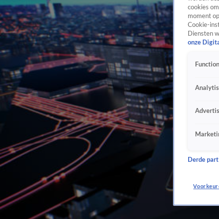
cookies om 
moment opn
Cookie-inst
Diensten w
onze Digit
Function
Analyti
Adverti
Marketi
Derde parti
Voorkeur