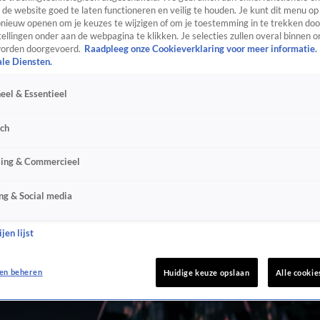
de website goed te laten functioneren en veilig te houden. Je kunt dit menu op
ieuw openen om je keuzes te wijzigen of om je toestemming in te trekken door
ellingen onder aan de webpagina te klikken. Je selecties zullen overal binnen o
orden doorgevoerd.
Raadpleeg onze Cookieverklaring voor meer informatie.
ale Diensten.
eel & Essentieel
sch
sing & Commercieel
ng & Social media
jen lijst
en beheren
Huidige keuze opslaan
Alle cookie