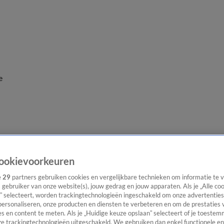
e
ookievoorkeuren
e
29
partners gebruiken cookies en vergelijkbare technieken om informatie te
s gebruiker van onze website(s), jouw gedrag en jouw apparaten. Als je „Alle co
” selecteert, worden trackingtechnologieën ingeschakeld om onze advertenties
personaliseren, onze producten en diensten te verbeteren en om de prestaties 
s en content te meten. Als je „Huidige keuze opslaan” selecteert of je toestemm
e trackingtechnologieën uitgeschakeld. We gebruiken dan enkel functionele en