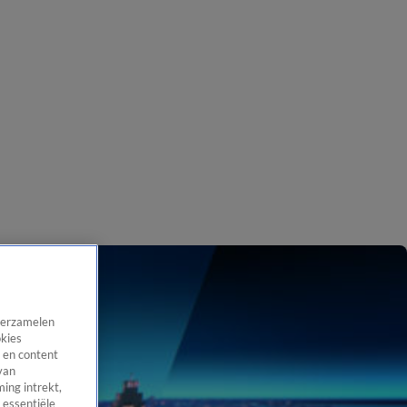
 verzamelen
okies
 en content
van
ing intrekt,
 essentiële