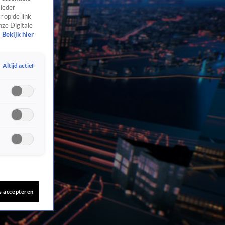
 ieder
 op de link
nze Digitale
Bekijk hier
Altijd actief
s accepteren