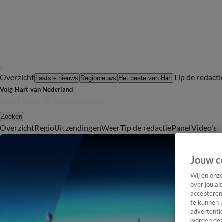
Overzicht
Tip de redacti
Laatste nieuws
Regionieuws
Het beste van Hart
Volg Hart van Nederland
Zoeken
Overzicht
Regio
Uitzendingen
Weer
Tip de redactie
Panel
Video's
Jouw c
Wij en onz
over jou al
accepteren
te kunnen 
advertentie
worden dez