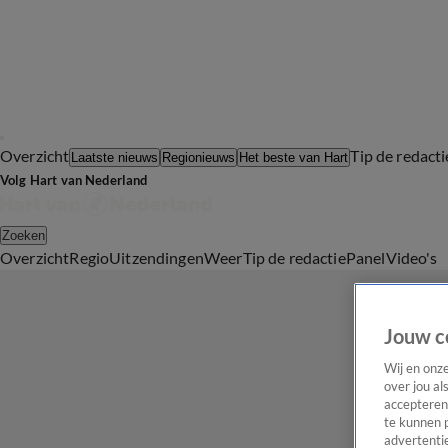
Overzicht
Tip de redacti
Laatste nieuws
Regionieuws
Het beste van Hart
Volg Hart van Nederland
Zoeken
Overzicht
Regio
Uitzendingen
Weer
Tip de redactie
Panel
Video's
Jouw c
Wij en onz
over jou al
accepteren
te kunnen 
advertentie