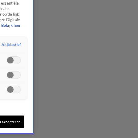
 essentiële
 ieder
 op de link
nze Digitale
Bekijk hier
Altijd actief
s accepteren