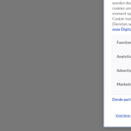
worden dez
cookies om 
moment opn
Cookie-inst
Diensten w
onze Digit
Function
Analyti
Adverti
Marketi
Derde parti
Voorkeur