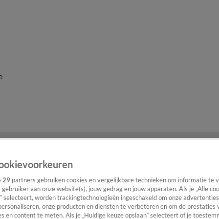
e
ookievoorkeuren
e
29
partners gebruiken cookies en vergelijkbare technieken om informatie te
s gebruiker van onze website(s), jouw gedrag en jouw apparaten. Als je „Alle co
” selecteert, worden trackingtechnologieën ingeschakeld om onze advertenties
personaliseren, onze producten en diensten te verbeteren en om de prestaties 
s en content te meten. Als je „Huidige keuze opslaan” selecteert of je toestemm