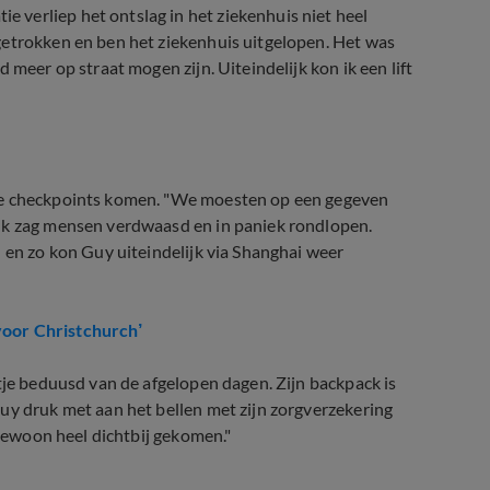
e verliep het ontslag in het ziekenhuis niet heel
getrokken en ben het ziekenhuis uitgelopen. Het was
 meer op straat mogen zijn. Uiteindelijk kon ik een lift
lle checkpoints komen. "We moesten op een gegeven
 Ik zag mensen verdwaasd en in paniek rondlopen.
 en zo kon Guy uiteindelijk via Shanghai weer
voor Christchurch’
tje beduusd van de afgelopen dagen. Zijn backpack is
uy druk met aan het bellen met zijn zorgverzekering
 gewoon heel dichtbij gekomen."