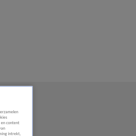
 verzamelen
okies
 en content
van
ing intrekt,