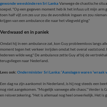
gewonde weeskinderen Sri Lanka
Vanwege de chaotische situati
soepel. "Op een gegeven moment heb ik het infuus uit mijn arm 
toen half vijf, om zes uur zou de avondklok ingaan en zou niemand
krijgen van een ambulance die naar het vliegveld ging."
Verdwaasd en in paniek
Omdat hij in een ambulance zat, kon Guy probleemloos langs a
moment tegen het verkeer inrijden omdat het overal vaststond.
Iedereen wilde weg." De ambulance zette Guy af bij de vertrekhal
terugvliegen naar Nederland.
Lees ook:
Onderminister Sri Lanka: ‘Aanslagen waren ‘wraak 
Een dag na zijn aankomst in Nederland, is hij nog steeds een bee
nog niet aangekomen. "Mogelijk vanwege alle chaos." Verder is G
en reisverzekering. "Het is allemaal nog heel onwerkelijk. Het is