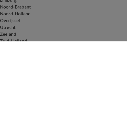
Noord-Brabant
Noord-Holland
Overijssel
Utrecht
Zeeland
Zuid-Holland
Voorwaarden
Over ons
Privacyverklaring
Gebruiksvoorwaarden
Cookieverklaring
Digitale diensten
Cookie instellingen
Upod & Talpa Network
Adverteren
Vacatures
Publieksservice
Tip de redactie