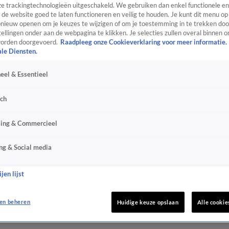
e trackingtechnologieën uitgeschakeld. We gebruiken dan enkel functionele en
de website goed te laten functioneren en veilig te houden. Je kunt dit menu op
ieuw openen om je keuzes te wijzigen of om je toestemming in te trekken door
ellingen onder aan de webpagina te klikken. Je selecties zullen overal binnen o
orden doorgevoerd.
Raadpleeg onze Cookieverklaring voor meer informatie.
ale Diensten.
eel & Essentieel
sch
sing & Commercieel
ng & Social media
jen lijst
en beheren
Huidige keuze opslaan
Alle cookie