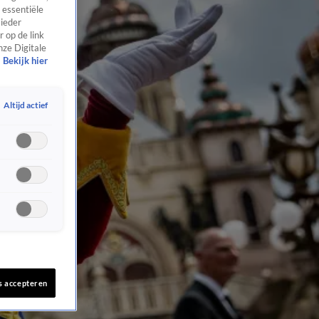
 essentiële
 ieder
 op de link
nze Digitale
Bekijk hier
Altijd actief
s accepteren