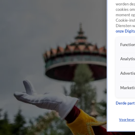
worden dez
cookies om 
moment opn
Cookie-inst
Diensten w
onze Digit
Function
Analyti
Adverti
Marketi
Derde parti
Voorkeur