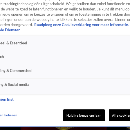
e trackingtechnologieën uitgeschakeld. We gebruiken dan enkel functionele en
de website goed te laten functioneren en veilig te houden. Je kunt dit menu op
ieuw openen om je keuzes te wijzigen of om je toestemming in te trekken door
ellingen onder aan de webpagina te klikken. Je selecties zullen overal binnen o
orden doorgevoerd.
Raadpleeg onze Cookieverklaring voor meer informatie.
ale Diensten.
eel & Essentieel
sch
sing & Commercieel
ng & Social media
jen lijst
en beheren
Huidige keuze opslaan
Alle cookie