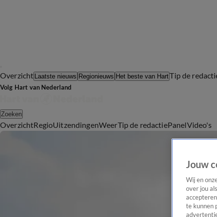
Overzicht
Tip de redacti
Laatste nieuws
Regionieuws
Het beste van Hart
Volg Hart van Nederland
Zoeken
Overzicht
Regio
Uitzendingen
Weer
Tip de redactie
Panel
Video's
Jouw c
Wij en onz
over jou al
accepteren
te kunnen 
advertentie