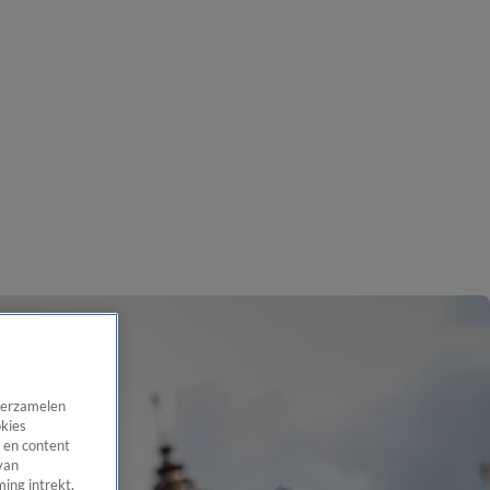
 verzamelen
okies
 en content
van
ing intrekt,