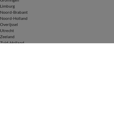
Limburg
Noord-Brabant
Noord-Holland
Overijssel
Utrecht
Zeeland
Zuid-Holland
Voorwaarden
Over ons
Privacyverklaring
Gebruiksvoorwaarden
Cookieverklaring
Digitale diensten
Cookie instellingen
Upod & Talpa Network
Adverteren
Vacatures
Publieksservice