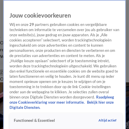
Jouw cookievoorkeuren
Wij en onze
29
partners gebruiken cookies en vergelijkbare
technieken om informatie te verzamelen over jou als gebruiker van
onze website(s), jouw gedrag en jouw apparaten. Als je „Alle
cookies accepteren” selecteert, worden trackingtechnologieën
Overzicht
Tip de
Laatste nieuws
Regionieuws
Het beste van Hart
ingeschakeld om onze advertenties en content te kunnen
redactie
personaliseren, onze producten en diensten te verbeteren en om
de prestaties van advertenties en content te meten. Als je
Volg Hart van Nederland
„Huidige keuze opslaan” selecteert of je toestemming intrekt,
worden deze trackingtechnologieën uitgeschakeld. We gebruiken
dan enkel functionele en essentiële cookies om de website goed te
Zoeken
laten functioneren en veilig te houden. Je kunt dit menu op ieder
Overzicht
Regio
Uitzendingen
Weer
Tip de redactie
Panel
Video's
moment opnieuw openen om je keuzes te wijzigen of om je
toestemming in te trekken door op de link Cookie-instellingen
onder aan de webpagina te klikken. Je selecties zullen overal
binnen onze Digitale Diensten worden doorgevoerd.
Raadpleeg
onze Cookieverklaring voor meer informatie.
Bekijk hier onze
Digitale Diensten.
Altijd actief
Functioneel & Essentieel