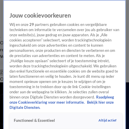
Jouw cookievoorkeuren
Wij en onze
29
partners gebruiken cookies en vergelijkbare
technieken om informatie te verzamelen over jou als gebruiker van
onze website(s), jouw gedrag en jouw apparaten. Als je „Alle
cookies accepteren” selecteert, worden trackingtechnologieën
Overzicht
Tip de
Laatste nieuws
Regionieuws
Het beste van Hart
ingeschakeld om onze advertenties en content te kunnen
redactie
personaliseren, onze producten en diensten te verbeteren en om
de prestaties van advertenties en content te meten. Als je
Volg Hart van Nederland
„Huidige keuze opslaan” selecteert of je toestemming intrekt,
worden deze trackingtechnologieën uitgeschakeld. We gebruiken
dan enkel functionele en essentiële cookies om de website goed te
Zoeken
laten functioneren en veilig te houden. Je kunt dit menu op ieder
Overzicht
Regio
Uitzendingen
Weer
Tip de redactie
Panel
Video's
moment opnieuw openen om je keuzes te wijzigen of om je
toestemming in te trekken door op de link Cookie-instellingen
onder aan de webpagina te klikken. Je selecties zullen overal
binnen onze Digitale Diensten worden doorgevoerd.
Raadpleeg
onze Cookieverklaring voor meer informatie.
Bekijk hier onze
Digitale Diensten.
Altijd actief
Functioneel & Essentieel