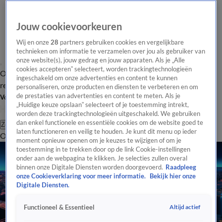
Jouw cookievoorkeuren
Wij en onze
28
partners gebruiken cookies en vergelijkbare
technieken om informatie te verzamelen over jou als gebruiker van
onze website(s), jouw gedrag en jouw apparaten. Als je „Alle
cookies accepteren” selecteert, worden trackingtechnologieën
Overzicht
Tip de
Laatste nieuws
Regionieuws
Het beste van Hart
ingeschakeld om onze advertenties en content te kunnen
redactie
personaliseren, onze producten en diensten te verbeteren en om
de prestaties van advertenties en content te meten. Als je
Volg Hart van Nederland
„Huidige keuze opslaan” selecteert of je toestemming intrekt,
worden deze trackingtechnologieën uitgeschakeld. We gebruiken
dan enkel functionele en essentiële cookies om de website goed te
Zoeken
laten functioneren en veilig te houden. Je kunt dit menu op ieder
Overzicht
Regio
Uitzendingen
Weer
Tip de redactie
Panel
Video's
moment opnieuw openen om je keuzes te wijzigen of om je
toestemming in te trekken door op de link Cookie-instellingen
onder aan de webpagina te klikken. Je selecties zullen overal
binnen onze Digitale Diensten worden doorgevoerd.
Raadpleeg
onze Cookieverklaring voor meer informatie.
Bekijk hier onze
Digitale Diensten.
Altijd actief
Functioneel & Essentieel