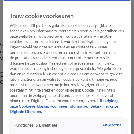
Jouw cookievoorkeuren
Wij en onze
28
partners gebruiken cookies en vergelijkbare
technieken om informatie te verzamelen over jou als gebruiker van
onze website(s), jouw gedrag en jouw apparaten. Als je „Alle
cookies accepteren” selecteert, worden trackingtechnologieën
Overzicht
Tip de
Laatste nieuws
Regionieuws
Het beste van Hart
ingeschakeld om onze advertenties en content te kunnen
redactie
personaliseren, onze producten en diensten te verbeteren en om
de prestaties van advertenties en content te meten. Als je
Volg Hart van Nederland
„Huidige keuze opslaan” selecteert of je toestemming intrekt,
worden deze trackingtechnologieën uitgeschakeld. We gebruiken
dan enkel functionele en essentiële cookies om de website goed te
Zoeken
laten functioneren en veilig te houden. Je kunt dit menu op ieder
Overzicht
Regio
Uitzendingen
Weer
Tip de redactie
Panel
Video's
moment opnieuw openen om je keuzes te wijzigen of om je
toestemming in te trekken door op de link Cookie-instellingen
onder aan de webpagina te klikken. Je selecties zullen overal
binnen onze Digitale Diensten worden doorgevoerd.
Raadpleeg
onze Cookieverklaring voor meer informatie.
Bekijk hier onze
Digitale Diensten.
Altijd actief
Functioneel & Essentieel