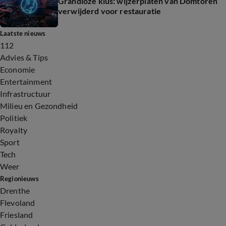
Grandioze klus: wijzerplaten van Domtoren
verwijderd voor restauratie
Laatste nieuws
112
Advies & Tips
Economie
Entertainment
Infrastructuur
Milieu en Gezondheid
Politiek
Royalty
Sport
Tech
Weer
Regionieuws
Drenthe
Flevoland
Friesland