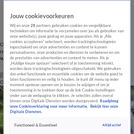
Jouw cookievoorkeuren
Wij en onze
28
partners gebruiken cookies en vergelijkbare
technieken om informatie te verzamelen over jou als gebruiker van
onze website(s), jouw gedrag en jouw apparaten. Als je „Alle
cookies accepteren” selecteert, worden trackingtechnologieën
Overzicht
Tip de
Laatste nieuws
Regionieuws
Het beste van Hart
ingeschakeld om onze advertenties en content te kunnen
redactie
personaliseren, onze producten en diensten te verbeteren en om
de prestaties van advertenties en content te meten. Als je
Volg Hart van Nederland
„Huidige keuze opslaan” selecteert of je toestemming intrekt,
worden deze trackingtechnologieën uitgeschakeld. We gebruiken
dan enkel functionele en essentiële cookies om de website goed te
Zoeken
laten functioneren en veilig te houden. Je kunt dit menu op ieder
Overzicht
Regio
Uitzendingen
Weer
Tip de redactie
Panel
Video's
moment opnieuw openen om je keuzes te wijzigen of om je
toestemming in te trekken door op de link Cookie-instellingen
onder aan de webpagina te klikken. Je selecties zullen overal
binnen onze Digitale Diensten worden doorgevoerd.
Raadpleeg
onze Cookieverklaring voor meer informatie.
Bekijk hier onze
Digitale Diensten.
Altijd actief
Functioneel & Essentieel