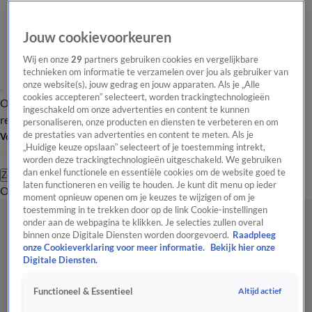
Jouw cookievoorkeuren
Wij en onze
29
partners gebruiken cookies en vergelijkbare
technieken om informatie te verzamelen over jou als gebruiker van
onze website(s), jouw gedrag en jouw apparaten. Als je „Alle
cookies accepteren” selecteert, worden trackingtechnologieën
Overzicht
Tip de
Laatste nieuws
Regionieuws
Het beste van Hart
ingeschakeld om onze advertenties en content te kunnen
redactie
personaliseren, onze producten en diensten te verbeteren en om
de prestaties van advertenties en content te meten. Als je
Volg Hart van Nederland
„Huidige keuze opslaan” selecteert of je toestemming intrekt,
worden deze trackingtechnologieën uitgeschakeld. We gebruiken
dan enkel functionele en essentiële cookies om de website goed te
Zoeken
laten functioneren en veilig te houden. Je kunt dit menu op ieder
Overzicht
Regio
Uitzendingen
Weer
Tip de redactie
Panel
Video's
moment opnieuw openen om je keuzes te wijzigen of om je
toestemming in te trekken door op de link Cookie-instellingen
onder aan de webpagina te klikken. Je selecties zullen overal
binnen onze Digitale Diensten worden doorgevoerd.
Raadpleeg
onze Cookieverklaring voor meer informatie.
Bekijk hier onze
Digitale Diensten.
Altijd actief
Functioneel & Essentieel