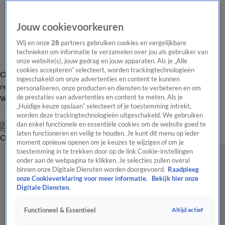
Jouw cookievoorkeuren
Wij en onze
28
partners gebruiken cookies en vergelijkbare
technieken om informatie te verzamelen over jou als gebruiker van
onze website(s), jouw gedrag en jouw apparaten. Als je „Alle
cookies accepteren” selecteert, worden trackingtechnologieën
Overzicht
Tip de
Laatste nieuws
Regionieuws
Het beste van Hart
ingeschakeld om onze advertenties en content te kunnen
redactie
personaliseren, onze producten en diensten te verbeteren en om
de prestaties van advertenties en content te meten. Als je
Volg Hart van Nederland
„Huidige keuze opslaan” selecteert of je toestemming intrekt,
worden deze trackingtechnologieën uitgeschakeld. We gebruiken
dan enkel functionele en essentiële cookies om de website goed te
Zoeken
laten functioneren en veilig te houden. Je kunt dit menu op ieder
Overzicht
Regio
Uitzendingen
Weer
Tip de redactie
Panel
Video's
moment opnieuw openen om je keuzes te wijzigen of om je
toestemming in te trekken door op de link Cookie-instellingen
onder aan de webpagina te klikken. Je selecties zullen overal
binnen onze Digitale Diensten worden doorgevoerd.
Raadpleeg
onze Cookieverklaring voor meer informatie.
Bekijk hier onze
Digitale Diensten.
Altijd actief
Functioneel & Essentieel