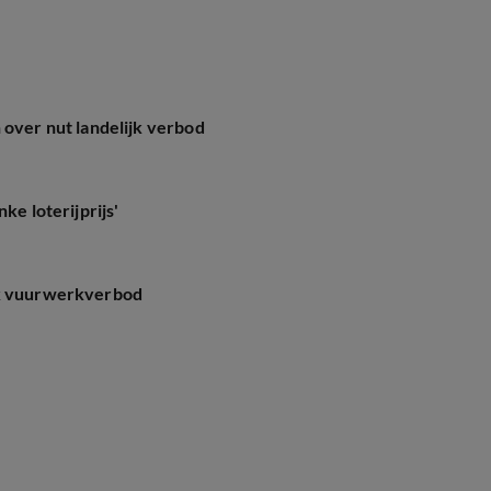
 over nut landelijk verbod
ke loterijprijs'
jk vuurwerkverbod