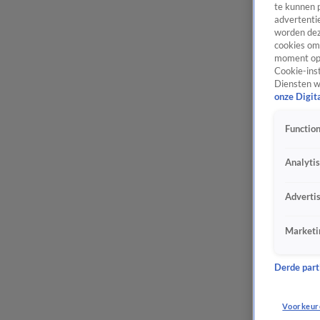
te kunnen 
advertentie
worden dez
cookies om 
moment opn
Cookie-inst
Diensten w
onze Digit
Function
Analyti
Adverti
Marketi
Derde parti
Voorkeur