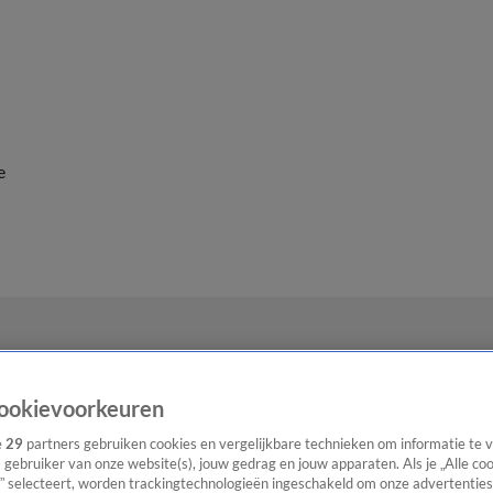
e
ookievoorkeuren
e
29
partners gebruiken cookies en vergelijkbare technieken om informatie te
s gebruiker van onze website(s), jouw gedrag en jouw apparaten. Als je „Alle co
” selecteert, worden trackingtechnologieën ingeschakeld om onze advertenties