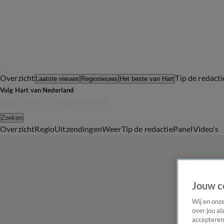
Overzicht
Tip de redacti
Laatste nieuws
Regionieuws
Het beste van Hart
Volg Hart van Nederland
Zoeken
Overzicht
Regio
Uitzendingen
Weer
Tip de redactie
Panel
Video's
Jouw c
Wij en onz
over jou al
accepteren