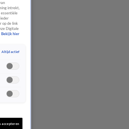
van
ing intrekt,
 essentiële
 ieder
 op de link
nze Digitale
Bekijk hier
Altijd actief
s accepteren