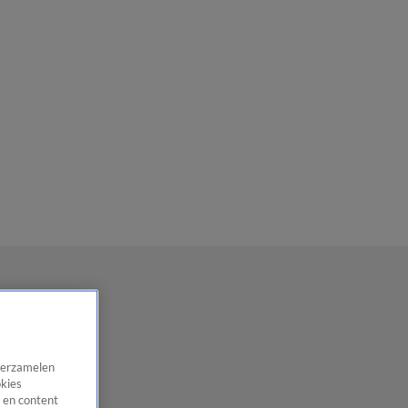
 verzamelen
okies
 en content