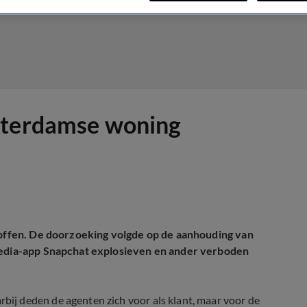
tterdamse woning
troffen. De doorzoeking volgde op de aanhouding van
 media-app Snapchat explosieven en ander verboden
j deden de agenten zich voor als klant, maar voor de