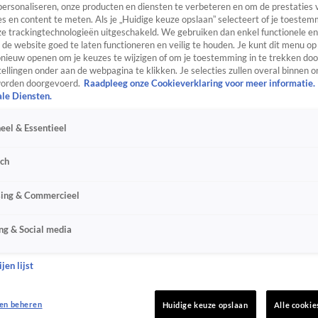
personaliseren, onze producten en diensten te verbeteren en om de prestaties 
s en content te meten. Als je „Huidige keuze opslaan” selecteert of je toestemm
e trackingtechnologieën uitgeschakeld. We gebruiken dan enkel functionele en
de website goed te laten functioneren en veilig te houden. Je kunt dit menu op
ieuw openen om je keuzes te wijzigen of om je toestemming in te trekken door
ellingen onder aan de webpagina te klikken. Je selecties zullen overal binnen o
orden doorgevoerd.
Raadpleeg onze Cookieverklaring voor meer informatie.
ale Diensten.
eel & Essentieel
sch
sing & Commercieel
ng & Social media
jen lijst
en beheren
Huidige keuze opslaan
Alle cookie