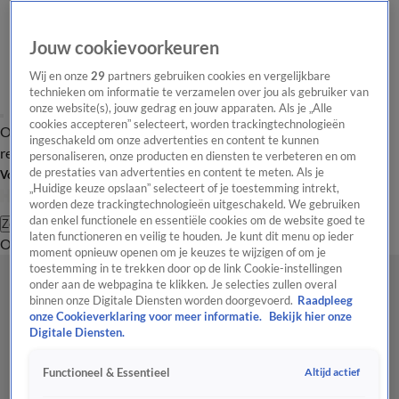
Jouw cookievoorkeuren
Wij en onze
29
partners gebruiken cookies en vergelijkbare
technieken om informatie te verzamelen over jou als gebruiker van
onze website(s), jouw gedrag en jouw apparaten. Als je „Alle
cookies accepteren” selecteert, worden trackingtechnologieën
Overzicht
Tip de
Laatste nieuws
Regionieuws
Het beste van Hart
ingeschakeld om onze advertenties en content te kunnen
redactie
personaliseren, onze producten en diensten te verbeteren en om
de prestaties van advertenties en content te meten. Als je
Volg Hart van Nederland
„Huidige keuze opslaan” selecteert of je toestemming intrekt,
worden deze trackingtechnologieën uitgeschakeld. We gebruiken
dan enkel functionele en essentiële cookies om de website goed te
Zoeken
laten functioneren en veilig te houden. Je kunt dit menu op ieder
Overzicht
Regio
Uitzendingen
Weer
Tip de redactie
Panel
Video's
moment opnieuw openen om je keuzes te wijzigen of om je
toestemming in te trekken door op de link Cookie-instellingen
onder aan de webpagina te klikken. Je selecties zullen overal
binnen onze Digitale Diensten worden doorgevoerd.
Raadpleeg
onze Cookieverklaring voor meer informatie.
Bekijk hier onze
Digitale Diensten.
Altijd actief
Functioneel & Essentieel