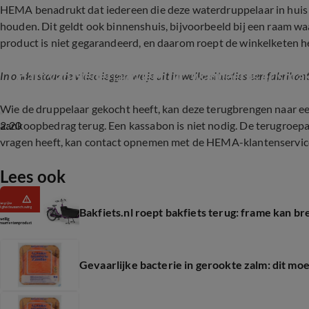
HEMA benadrukt dat iedereen die deze waterdruppelaar in huis h
houden. Dit geldt ook binnenshuis, bijvoorbeeld bij een raam waar
product is niet gegarandeerd, en daarom roept de winkelketen het
Hart van Nederland legt uit: wanneer is er spr
In onderstaande video leggen we je uit in welke situaties een fabrikan
Wie de druppelaar gekocht heeft, kan deze terugbrengen naar e
2:20
aankoopbedrag terug. Een kassabon is niet nodig. De terugroepa
vragen heeft, kan contact opnemen met de HEMA-klantenservice
Lees ook
Bakfiets.nl roept bakfiets terug: frame kan 
Gevaarlijke bacterie in gerookte zalm: dit mo