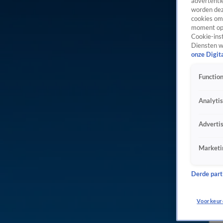
advertentie
worden dez
cookies om 
moment opn
Cookie-inst
Diensten w
onze Digit
Function
Analyti
Adverti
Marketi
Derde parti
Voorkeur