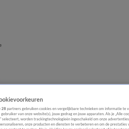
e
ookievoorkeuren
e
28
partners gebruiken cookies en vergelijkbare technieken om informatie te
s gebruiker van onze website(s), jouw gedrag en jouw apparaten. Als je „Alle co
” selecteert, worden trackingtechnologieën ingeschakeld om onze advertenties
personaliseren, onze producten en diensten te verbeteren en om de prestaties 