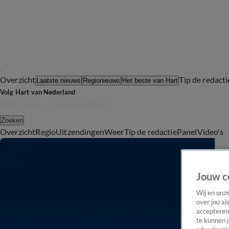
Overzicht
Tip de redacti
Laatste nieuws
Regionieuws
Het beste van Hart
Volg Hart van Nederland
Zoeken
Overzicht
Regio
Uitzendingen
Weer
Tip de redactie
Panel
Video's
Jouw c
Wij en onz
over jou al
accepteren
te kunnen 