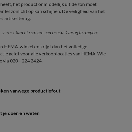
eeft, het product onmiddellijk uit de zon moet
 fel zonlicht op kan schijnen. De veiligheid van het
 artikel terug.
ake van een terugroepactie?
t er voor kan kiezen om een product terug te roepen:
en HEMA-winkel en krijgt dan het volledige
ctie geldt voor alle verkooplocaties van HEMA. Wie
 via 020 - 224 2424.
breken vanwege productiefout
et je doen en weten