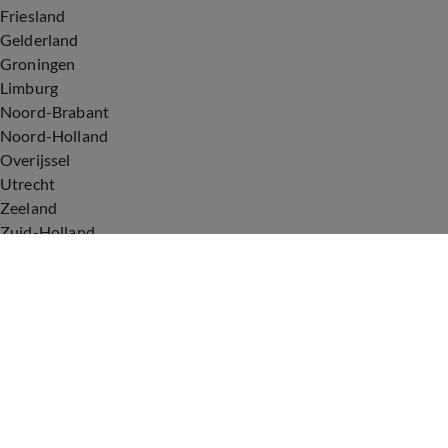
Friesland
Gelderland
Groningen
Limburg
Noord-Brabant
Noord-Holland
Overijssel
Utrecht
Zeeland
Zuid-Holland
Voorwaarden
Over ons
Privacyverklaring
Gebruiksvoorwaarden
Cookieverklaring
Digitale diensten
Cookie instellingen
Upod & Talpa Network
Adverteren