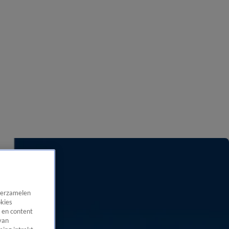
 verzamelen
okies
 en content
van