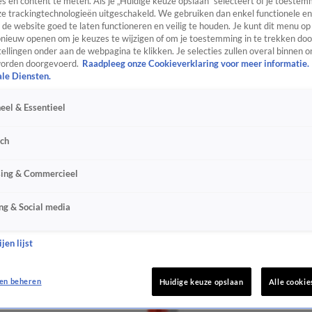
s en content te meten. Als je „Huidige keuze opslaan” selecteert of je toestemm
e trackingtechnologieën uitgeschakeld. We gebruiken dan enkel functionele en
de website goed te laten functioneren en veilig te houden. Je kunt dit menu op
ieuw openen om je keuzes te wijzigen of om je toestemming in te trekken door
ellingen onder aan de webpagina te klikken. Je selecties zullen overal binnen o
orden doorgevoerd.
Raadpleeg onze Cookieverklaring voor meer informatie.
ale Diensten.
eel & Essentieel
sch
sing & Commercieel
ng & Social media
jen lijst
en beheren
Huidige keuze opslaan
Alle cookie