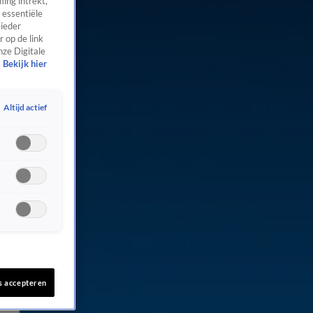
ing intrekt,
 essentiële
 ieder
 op de link
nze Digitale
Bekijk hier
Altijd actief
s accepteren