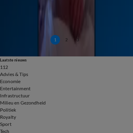
Reizigers krijgen toeslag om hogere brandstofkosten vliegtuigmaatschappijen
4 apr, 22:44
2:06
Zoektocht naar echtpaar dat op Kos een leven redde
22 mrt, 20:57
1
2
3
Laatste nieuws
112
Advies & Tips
Economie
Entertainment
Infrastructuur
Milieu en Gezondheid
Politiek
Royalty
Sport
Tech