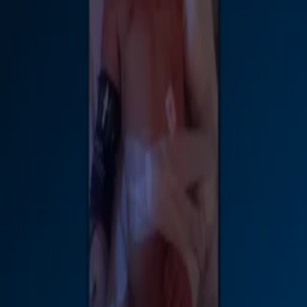
1:02
Tientallen demonstranten verzamelen op Utrecht Centraal en betreden het spoor
23 mei, 16:13
6:09
Met deze vakantietips van Isabel bespaar je honderden euro’s
20 mei, 09:48
1:09
FNV vertelt waarom rijen op Schiphol echt zo lang waren
18 mei, 22:08
0:51
Schiphol en airlines werken aan plan tegen dronken reizigers
9 mei, 08:59
0:51
Ondanks nieuw kabinetsplan blijft hogere kilometervergoeding vaak uit
9 mei, 08:48
1:25
Dit is waarom Nederlanders hun vakantie in eigen land vieren
17 apr, 20:55
1:09