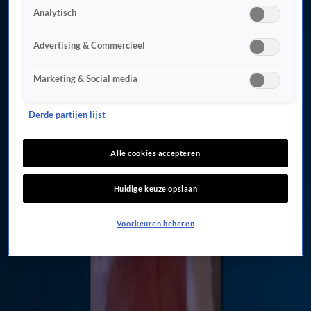
6:17
Analytisch
Dit vergeten we massaal op vakantie
6 juli, 11:40
Advertising & Commercieel
0:55
Marketing & Social media
Zomervakantie steeds minder vanzelfsprekend voor Nederlanders
4 juli, 12:59
1:31
Derde partijen lijst
ANWB: bijna helft Nederlanders deze zomer niet op vakantie
4 juli, 09:04
Alle cookies accepteren
0:59
Zomervakantie begonnen in deel Nederland: drukte onderweg naar Frankrijk
Huidige keuze opslaan
3 juli, 12:00
0:51
Voorkeuren beheren
Mogelijk lange wachtrijen op Schiphol door tekort aan beveiligers
3 juli, 07:58
0:46
Duizenden passagiers gedupeerd door geschrapte Transavia-vluchten
1 juni, 08:52