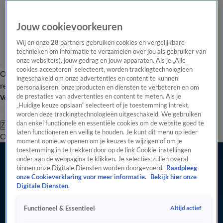
Jouw cookievoorkeuren
Wij en onze
28
partners gebruiken cookies en vergelijkbare
technieken om informatie te verzamelen over jou als gebruiker van
onze website(s), jouw gedrag en jouw apparaten. Als je „Alle
cookies accepteren” selecteert, worden trackingtechnologieën
Overzicht
Tip de
Laatste nieuws
Regionieuws
Het beste van Hart
ingeschakeld om onze advertenties en content te kunnen
redactie
personaliseren, onze producten en diensten te verbeteren en om
de prestaties van advertenties en content te meten. Als je
Volg Hart van Nederland
„Huidige keuze opslaan” selecteert of je toestemming intrekt,
worden deze trackingtechnologieën uitgeschakeld. We gebruiken
dan enkel functionele en essentiële cookies om de website goed te
Zoeken
laten functioneren en veilig te houden. Je kunt dit menu op ieder
Overzicht
Regio
Uitzendingen
Weer
Tip de redactie
Panel
Video's
moment opnieuw openen om je keuzes te wijzigen of om je
Alle Reizen Videos
toestemming in te trekken door op de link Cookie-instellingen
0:57
onder aan de webpagina te klikken. Je selecties zullen overal
binnen onze Digitale Diensten worden doorgevoerd.
Raadpleeg
Nederland blijft trouw aan de caravan, ondanks groei van de camper
onze Cookieverklaring voor meer informatie.
Bekijk hier onze
28 juli, 09:05
Digitale Diensten.
0:40
Altijd actief
Functioneel & Essentieel
In dit populaire vakantiedorp kan halfnaakt rondlopen je geld kosten
8 juli, 11:33