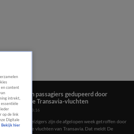
 verzamelen
okies
 en content
Duizenden passagiers gedupeerd door
van
ing intrekt,
geschrapte Transavia-vluchten
 essentiële
 ieder
1 juni 2026, 08:16
 op de link
nze Digitale
Duizenden reizigers zijn de afgelopen week getroffen door
Bekijk hier
geannuleerde vluchten van Transavia. Dat meldt De