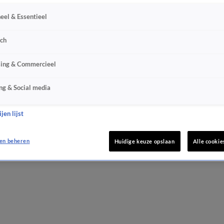
eel & Essentieel
sch
sing & Commercieel
ng & Social media
jen lijst
en beheren
Huidige keuze opslaan
Alle cookie