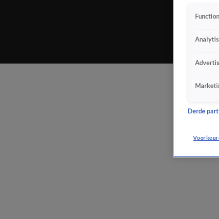
Function
Analyti
Adverti
Marketi
Derde parti
Voorkeur