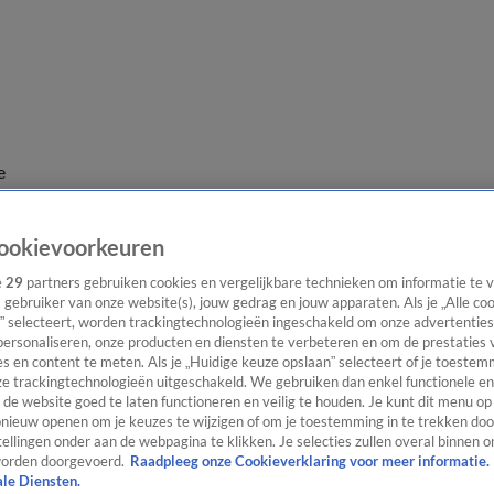
e
ookievoorkeuren
e
29
partners gebruiken cookies en vergelijkbare technieken om informatie te
s gebruiker van onze website(s), jouw gedrag en jouw apparaten. Als je „Alle co
” selecteert, worden trackingtechnologieën ingeschakeld om onze advertenties
personaliseren, onze producten en diensten te verbeteren en om de prestaties 
s en content te meten. Als je „Huidige keuze opslaan” selecteert of je toestemm
e trackingtechnologieën uitgeschakeld. We gebruiken dan enkel functionele en
de website goed te laten functioneren en veilig te houden. Je kunt dit menu op
ieuw openen om je keuzes te wijzigen of om je toestemming in te trekken door
ellingen onder aan de webpagina te klikken. Je selecties zullen overal binnen o
orden doorgevoerd.
Raadpleeg onze Cookieverklaring voor meer informatie.
ale Diensten.