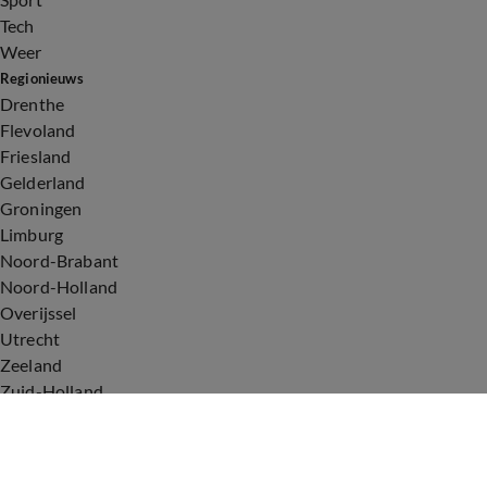
Tech
Weer
Regionieuws
Drenthe
Flevoland
Friesland
Gelderland
Groningen
Limburg
Noord-Brabant
Noord-Holland
Overijssel
Utrecht
Zeeland
Zuid-Holland
Voorwaarden
Over ons
Privacyverklaring