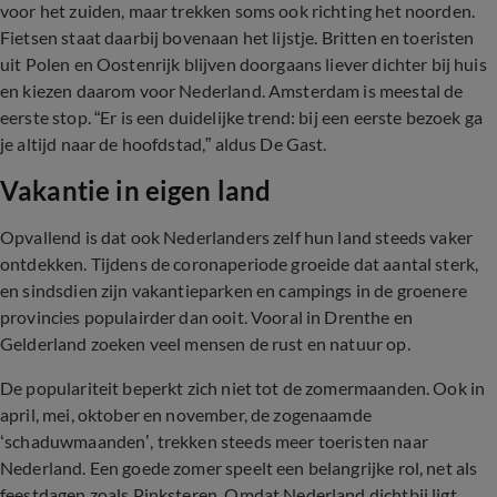
voor het zuiden, maar trekken soms ook richting het noorden.
Fietsen staat daarbij bovenaan het lijstje. Britten en toeristen
uit Polen en Oostenrijk blijven doorgaans liever dichter bij huis
en kiezen daarom voor Nederland. Amsterdam is meestal de
eerste stop. “Er is een duidelijke trend: bij een eerste bezoek ga
je altijd naar de hoofdstad,” aldus De Gast.
Vakantie in eigen land
Opvallend is dat ook Nederlanders zelf hun land steeds vaker
ontdekken. Tijdens de coronaperiode groeide dat aantal sterk,
en sindsdien zijn vakantieparken en campings in de groenere
provincies populairder dan ooit. Vooral in Drenthe en
Gelderland zoeken veel mensen de rust en natuur op.
De populariteit beperkt zich niet tot de zomermaanden. Ook in
april, mei, oktober en november, de zogenaamde
‘schaduwmaanden’, trekken steeds meer toeristen naar
Nederland. Een goede zomer speelt een belangrijke rol, net als
feestdagen zoals Pinksteren. Omdat Nederland dichtbij ligt,