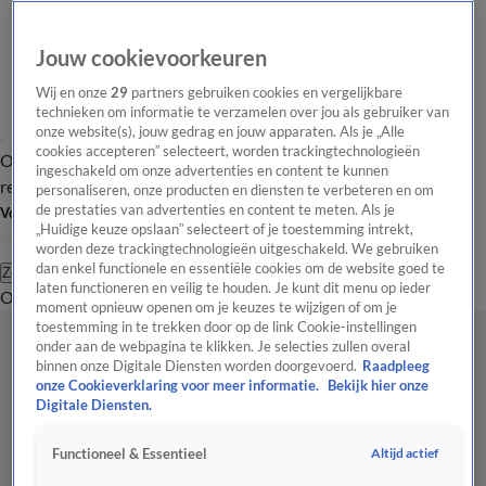
Jouw cookievoorkeuren
Wij en onze
29
partners gebruiken cookies en vergelijkbare
technieken om informatie te verzamelen over jou als gebruiker van
onze website(s), jouw gedrag en jouw apparaten. Als je „Alle
cookies accepteren” selecteert, worden trackingtechnologieën
Overzicht
Tip de
Laatste nieuws
Regionieuws
Het beste van Hart
ingeschakeld om onze advertenties en content te kunnen
redactie
personaliseren, onze producten en diensten te verbeteren en om
de prestaties van advertenties en content te meten. Als je
Volg Hart van Nederland
„Huidige keuze opslaan” selecteert of je toestemming intrekt,
worden deze trackingtechnologieën uitgeschakeld. We gebruiken
dan enkel functionele en essentiële cookies om de website goed te
Zoeken
laten functioneren en veilig te houden. Je kunt dit menu op ieder
Overzicht
Regio
Uitzendingen
Weer
Tip de redactie
Panel
Video's
moment opnieuw openen om je keuzes te wijzigen of om je
toestemming in te trekken door op de link Cookie-instellingen
onder aan de webpagina te klikken. Je selecties zullen overal
binnen onze Digitale Diensten worden doorgevoerd.
Raadpleeg
onze Cookieverklaring voor meer informatie.
Bekijk hier onze
Digitale Diensten.
Altijd actief
Functioneel & Essentieel