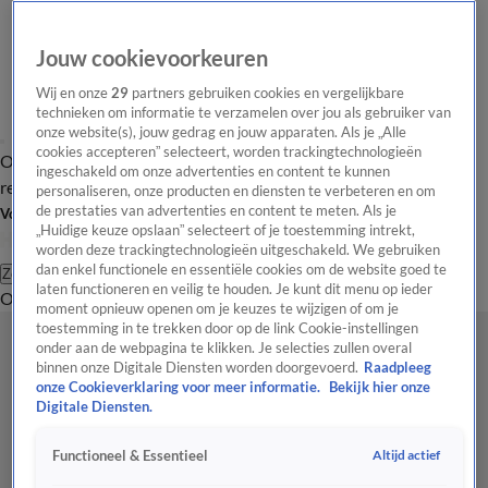
Jouw cookievoorkeuren
Wij en onze
29
partners gebruiken cookies en vergelijkbare
technieken om informatie te verzamelen over jou als gebruiker van
onze website(s), jouw gedrag en jouw apparaten. Als je „Alle
cookies accepteren” selecteert, worden trackingtechnologieën
Overzicht
Tip de
Laatste nieuws
Regionieuws
Het beste van Hart
ingeschakeld om onze advertenties en content te kunnen
redactie
personaliseren, onze producten en diensten te verbeteren en om
de prestaties van advertenties en content te meten. Als je
Volg Hart van Nederland
„Huidige keuze opslaan” selecteert of je toestemming intrekt,
worden deze trackingtechnologieën uitgeschakeld. We gebruiken
dan enkel functionele en essentiële cookies om de website goed te
Zoeken
laten functioneren en veilig te houden. Je kunt dit menu op ieder
Overzicht
Regio
Uitzendingen
Weer
Tip de redactie
Panel
Video's
moment opnieuw openen om je keuzes te wijzigen of om je
toestemming in te trekken door op de link Cookie-instellingen
onder aan de webpagina te klikken. Je selecties zullen overal
binnen onze Digitale Diensten worden doorgevoerd.
Raadpleeg
onze Cookieverklaring voor meer informatie.
Bekijk hier onze
Digitale Diensten.
Altijd actief
Functioneel & Essentieel