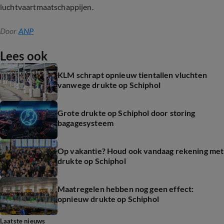
luchtvaartmaatschappijen.
Door
ANP
Lees ook
KLM schrapt opnieuw tientallen vluchten
vanwege drukte op Schiphol
Grote drukte op Schiphol door storing
bagagesysteem
Op vakantie? Houd ook vandaag rekening met
drukte op Schiphol
Maatregelen hebben nog geen effect:
opnieuw drukte op Schiphol
Laatste nieuws