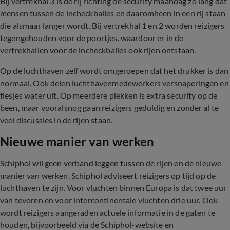
Bij vertrekhal 3 is de rij richting de security maandag zo lang dat
mensen tussen de incheckbalies en daaromheen in een rij staan
die alsmaar langer wordt. Bij vertrekhal 1 en 2 worden reizigers
tegengehouden voor de poortjes, waardoor er in de
vertrekhallen voor de incheckbalies ook rijen ontstaan.
Op de luchthaven zelf wordt omgeroepen dat het drukker is dan
normaal. Ook delen luchthavenmedewerkers versnaperingen en
flesjes water uit. Op meerdere plekken is extra security op de
been, maar vooralsnog gaan reizigers geduldig en zonder al te
veel discussies in de rijen staan.
Nieuwe manier van werken
Schiphol wil geen verband leggen tussen de rijen en de nieuwe
manier van werken. Schiphol adviseert reizigers op tijd op de
luchthaven te zijn. Voor vluchten binnen Europa is dat twee uur
van tevoren en voor intercontinentale vluchten drie uur. Ook
wordt reizigers aangeraden actuele informatie in de gaten te
houden, bijvoorbeeld via de Schiphol-website en