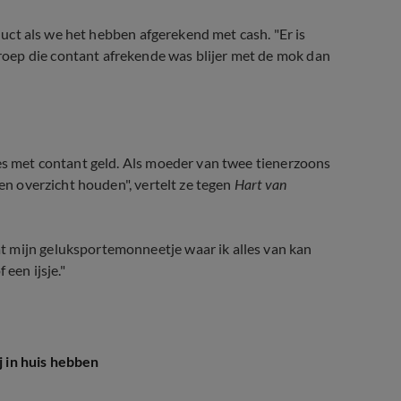
oduct als we het hebben afgerekend met cash. "Er is
oep die contant afrekende was blijer met de mok dan
les met contant geld. Als moeder van twee tienerzoons
 en overzicht houden", vertelt ze tegen
Hart van
t mijn geluksportemonneetje waar ik alles van kan
een ijsje."
j in huis hebben