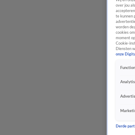
over jou al
accepteren
te kunnen 
advertentie
worden dez
cookies om 
moment opn
Cookie-inst
Diensten w
onze Digit
Function
Analyti
Adverti
Marketi
Derde parti