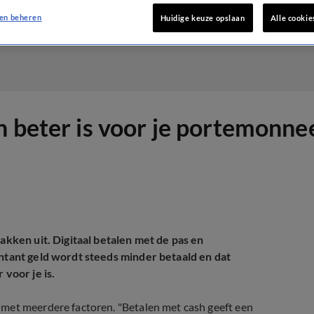
en beheren
Huidige keuze opslaan
Alle cookie
n beter is voor je portemonne
akken uit. Digitaal betalen met de pas en
ontant geld wordt steeds minder betaald en dat
 voor je is.
met meerdere factoren. "Betalen met cash geeft een