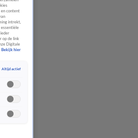
okies
 en content
van
ing intrekt,
 essentiële
 ieder
 op de link
nze Digitale
Bekijk hier
Altijd actief