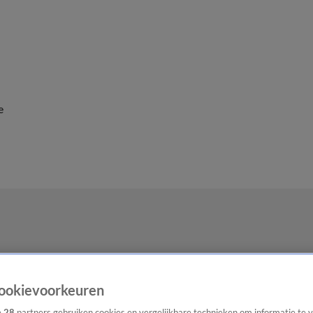
e
ookievoorkeuren
e
28
partners gebruiken cookies en vergelijkbare technieken om informatie te