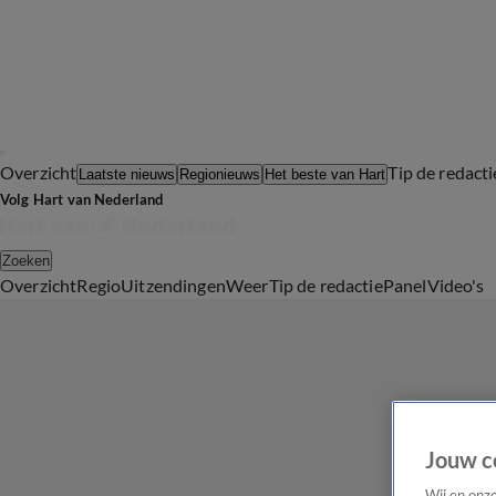
Overzicht
Tip de redacti
Laatste nieuws
Regionieuws
Het beste van Hart
Volg Hart van Nederland
Zoeken
Overzicht
Regio
Uitzendingen
Weer
Tip de redactie
Panel
Video's
Jouw c
Wij en onz