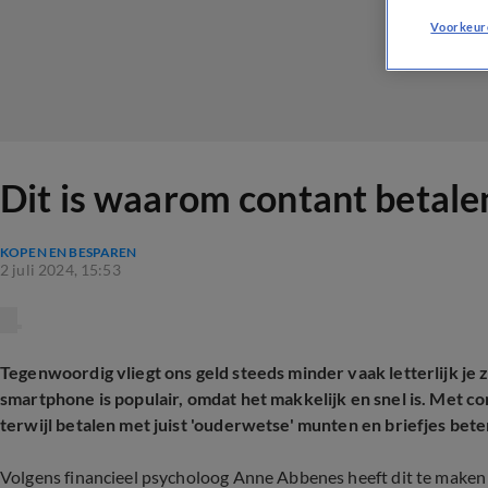
Voorkeur
Dit is waarom contant betale
KOPEN EN BESPAREN
2 juli 2024, 15:53
Tegenwoordig vliegt ons geld steeds minder vaak letterlijk je z
smartphone is populair, omdat het makkelijk en snel is. Met c
terwijl betalen met juist 'ouderwetse' munten en briefjes beter
Volgens financieel psycholoog Anne Abbenes heeft dit te maken 