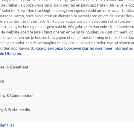
s gebruiker van onze website(s), jouw gedrag en jouw apparaten. Als je „Alle co
” selecteert, worden trackingtechnologieën ingeschakeld om onze advertenties
personaliseren, onze producten en diensten te verbeteren en om de prestaties 
s en content te meten. Als je „Huidige keuze opslaan” selecteert of je toestemm
e trackingtechnologieën uitgeschakeld. We gebruiken dan enkel functionele en
de website goed te laten functioneren en veilig te houden. Je kunt dit menu op
ieuw openen om je keuzes te wijzigen of om je toestemming in te trekken door
ellingen onder aan de webpagina te klikken. Je selecties zullen overal binnen o
orden doorgevoerd.
Raadpleeg onze Cookieverklaring voor meer informatie.
ale Diensten.
eel & Essentieel
sch
sing & Commercieel
ng & Social media
jen lijst