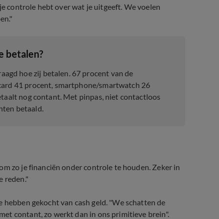
je controle hebt over wat je uitgeeft. We voelen
pen."
e betalen?
agd hoe zij betalen. 67 procent van de
tcard 41 procent, smartphone/smartwatch 26
etaalt nog contant. Met pinpas, niet contactloos
nten betaald.
om zo je financiën onder controle te houden. Zeker in
e reden."
we hebben gekocht van cash geld. "We schatten de
t contant, zo werkt dan in ons primitieve brein".