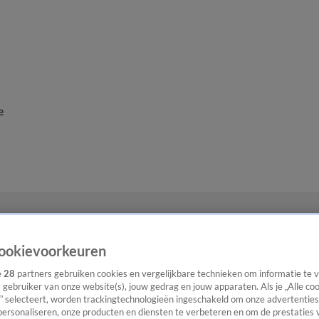
e
ookievoorkeuren
e
28
partners gebruiken cookies en vergelijkbare technieken om informatie te
s gebruiker van onze website(s), jouw gedrag en jouw apparaten. Als je „Alle co
” selecteert, worden trackingtechnologieën ingeschakeld om onze advertenties
personaliseren, onze producten en diensten te verbeteren en om de prestaties 