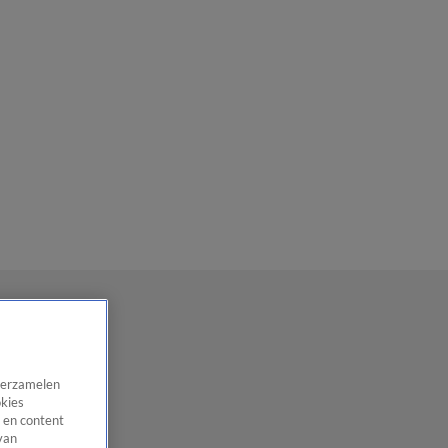
 verzamelen
okies
 en content
van