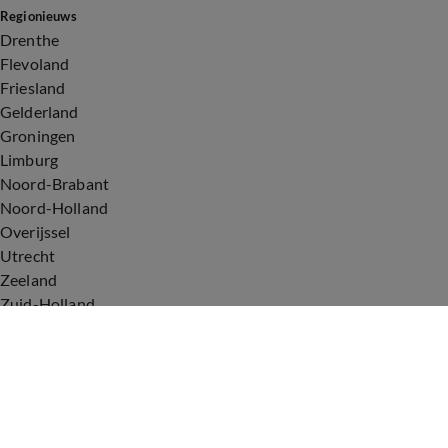
Regionieuws
Drenthe
Flevoland
Friesland
Gelderland
Groningen
Limburg
Noord-Brabant
Noord-Holland
Overijssel
Utrecht
Zeeland
Zuid-Holland
Voorwaarden
Over ons
Privacyverklaring
Gebruiksvoorwaarden
Cookieverklaring
Digitale diensten