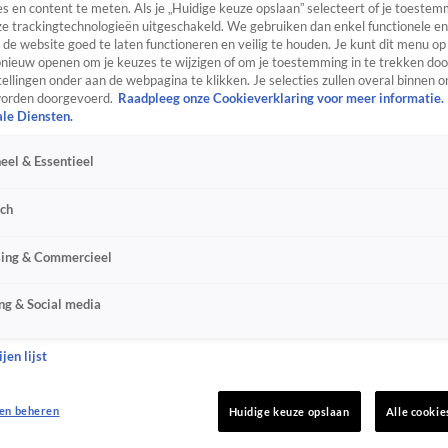
s en content te meten. Als je „Huidige keuze opslaan” selecteert of je toestemm
e trackingtechnologieën uitgeschakeld. We gebruiken dan enkel functionele en
de website goed te laten functioneren en veilig te houden. Je kunt dit menu op
ieuw openen om je keuzes te wijzigen of om je toestemming in te trekken door
ellingen onder aan de webpagina te klikken. Je selecties zullen overal binnen o
orden doorgevoerd.
Raadpleeg onze Cookieverklaring voor meer informatie.
ale Diensten.
eel & Essentieel
sch
sing & Commercieel
ng & Social media
jen lijst
en beheren
Huidige keuze opslaan
Alle cookie