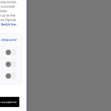
ing intrekt,
 essentiële
 ieder
 op de link
nze Digitale
Bekijk hier
Altijd actief
s accepteren