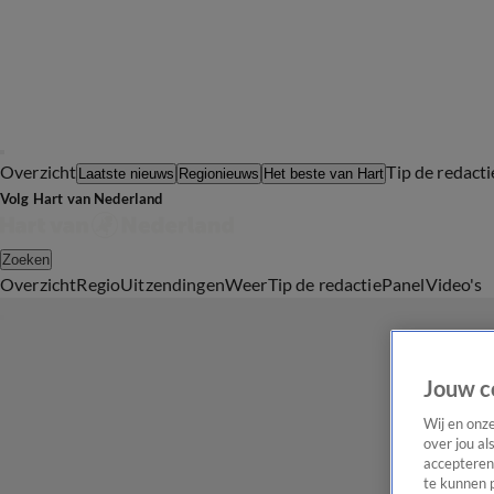
Overzicht
Tip de redacti
Laatste nieuws
Regionieuws
Het beste van Hart
Volg Hart van Nederland
Zoeken
Overzicht
Regio
Uitzendingen
Weer
Tip de redactie
Panel
Video's
Jouw c
Wij en onz
over jou al
accepteren
te kunnen 