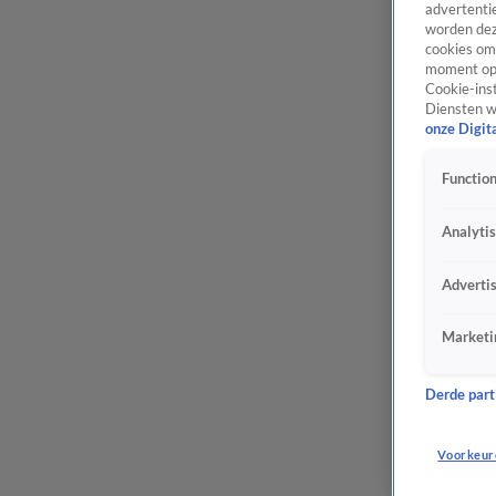
advertentie
worden dez
cookies om 
moment opn
Cookie-inst
Diensten w
onze Digit
Function
Analyti
Adverti
Marketi
Derde parti
Voorkeur