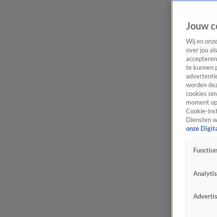
Jouw c
Wij en onz
over jou al
accepteren
te kunnen 
advertentie
worden dez
cookies om 
moment opn
Cookie-inst
Diensten w
onze Digit
Function
Analyti
Adverti