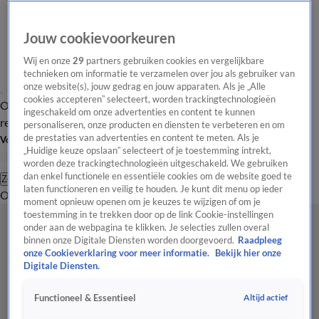
Jouw cookievoorkeuren
Wij en onze
29
partners gebruiken cookies en vergelijkbare
technieken om informatie te verzamelen over jou als gebruiker van
onze website(s), jouw gedrag en jouw apparaten. Als je „Alle
cookies accepteren” selecteert, worden trackingtechnologieën
Overzicht
Tip de
Laatste nieuws
Regionieuws
Het beste van Hart
ingeschakeld om onze advertenties en content te kunnen
redactie
personaliseren, onze producten en diensten te verbeteren en om
de prestaties van advertenties en content te meten. Als je
Volg Hart van Nederland
„Huidige keuze opslaan” selecteert of je toestemming intrekt,
worden deze trackingtechnologieën uitgeschakeld. We gebruiken
dan enkel functionele en essentiële cookies om de website goed te
Zoeken
laten functioneren en veilig te houden. Je kunt dit menu op ieder
Overzicht
Regio
Uitzendingen
Weer
Tip de redactie
Panel
Video's
moment opnieuw openen om je keuzes te wijzigen of om je
toestemming in te trekken door op de link Cookie-instellingen
onder aan de webpagina te klikken. Je selecties zullen overal
binnen onze Digitale Diensten worden doorgevoerd.
Raadpleeg
onze Cookieverklaring voor meer informatie.
Bekijk hier onze
Digitale Diensten.
Altijd actief
Functioneel & Essentieel