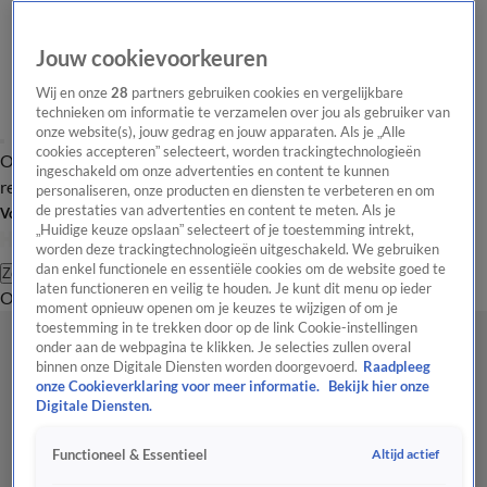
Jouw cookievoorkeuren
Wij en onze
28
partners gebruiken cookies en vergelijkbare
technieken om informatie te verzamelen over jou als gebruiker van
onze website(s), jouw gedrag en jouw apparaten. Als je „Alle
cookies accepteren” selecteert, worden trackingtechnologieën
Overzicht
Tip de
Laatste nieuws
Regionieuws
Het beste van Hart
ingeschakeld om onze advertenties en content te kunnen
redactie
personaliseren, onze producten en diensten te verbeteren en om
de prestaties van advertenties en content te meten. Als je
Volg Hart van Nederland
„Huidige keuze opslaan” selecteert of je toestemming intrekt,
worden deze trackingtechnologieën uitgeschakeld. We gebruiken
dan enkel functionele en essentiële cookies om de website goed te
Zoeken
laten functioneren en veilig te houden. Je kunt dit menu op ieder
Overzicht
Regio
Uitzendingen
Weer
Tip de redactie
Panel
Video's
moment opnieuw openen om je keuzes te wijzigen of om je
toestemming in te trekken door op de link Cookie-instellingen
onder aan de webpagina te klikken. Je selecties zullen overal
binnen onze Digitale Diensten worden doorgevoerd.
Raadpleeg
onze Cookieverklaring voor meer informatie.
Bekijk hier onze
Digitale Diensten.
Altijd actief
Functioneel & Essentieel