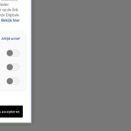
 ieder
 op de link
nze Digitale
Bekijk hier
Altijd actief
s accepteren