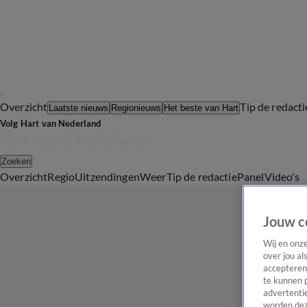
Overzicht
Tip de redacti
Laatste nieuws
Regionieuws
Het beste van Hart
Volg Hart van Nederland
Zoeken
Overzicht
Regio
Uitzendingen
Weer
Tip de redactie
Panel
Video's
Jouw c
Wij en onz
over jou al
accepteren
te kunnen 
advertentie
worden dez