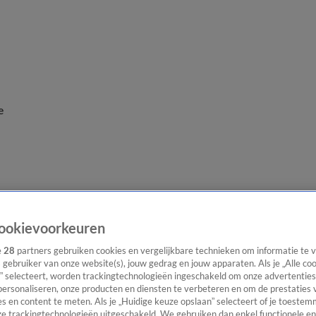
e
ookievoorkeuren
e
28
partners gebruiken cookies en vergelijkbare technieken om informatie te
s gebruiker van onze website(s), jouw gedrag en jouw apparaten. Als je „Alle co
” selecteert, worden trackingtechnologieën ingeschakeld om onze advertenties
personaliseren, onze producten en diensten te verbeteren en om de prestaties 
s en content te meten. Als je „Huidige keuze opslaan” selecteert of je toestemm
e trackingtechnologieën uitgeschakeld. We gebruiken dan enkel functionele en