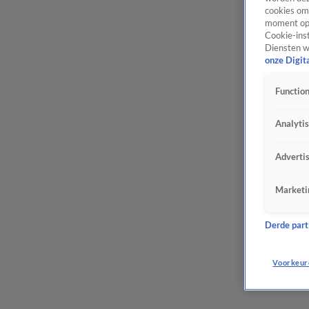
cookies om 
moment opn
Cookie-inst
Diensten w
onze Digit
Function
Analyti
Adverti
Marketi
Derde parti
Voorkeur