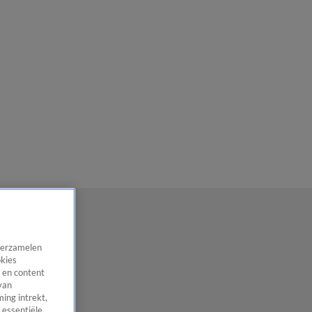
 verzamelen
okies
 en content
van
ing intrekt,
 essentiële