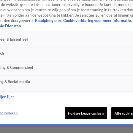
de website goed te laten functioneren en veilig te houden. Je kunt dit menu op
ieuw openen om je keuzes te wijzigen of om je toestemming in te trekken door
ellingen onder aan de webpagina te klikken. Je selecties zullen overal binnen o
orden doorgevoerd.
Raadpleeg onze Cookieverklaring voor meer informatie.
ale Diensten.
eel & Essentieel
sch
sing & Commercieel
ng & Social media
jen lijst
en beheren
Huidige keuze opslaan
Alle cookie