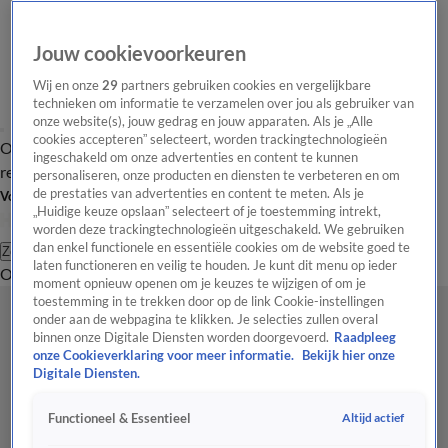
Jouw cookievoorkeuren
Wij en onze
29
partners gebruiken cookies en vergelijkbare
technieken om informatie te verzamelen over jou als gebruiker van
onze website(s), jouw gedrag en jouw apparaten. Als je „Alle
cookies accepteren” selecteert, worden trackingtechnologieën
Overzicht
Tip de
Laatste nieuws
Regionieuws
Het beste van Hart
ingeschakeld om onze advertenties en content te kunnen
redactie
personaliseren, onze producten en diensten te verbeteren en om
de prestaties van advertenties en content te meten. Als je
Volg Hart van Nederland
„Huidige keuze opslaan” selecteert of je toestemming intrekt,
worden deze trackingtechnologieën uitgeschakeld. We gebruiken
dan enkel functionele en essentiële cookies om de website goed te
Zoeken
laten functioneren en veilig te houden. Je kunt dit menu op ieder
Overzicht
Regio
Uitzendingen
Weer
Tip de redactie
Panel
Video's
moment opnieuw openen om je keuzes te wijzigen of om je
toestemming in te trekken door op de link Cookie-instellingen
onder aan de webpagina te klikken. Je selecties zullen overal
binnen onze Digitale Diensten worden doorgevoerd.
Raadpleeg
onze Cookieverklaring voor meer informatie.
Bekijk hier onze
Digitale Diensten.
Altijd actief
Functioneel & Essentieel