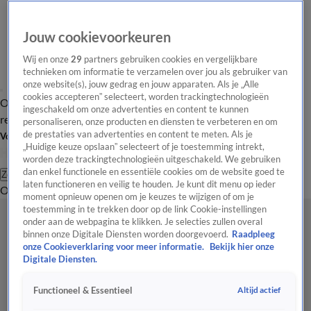
Jouw cookievoorkeuren
Wij en onze
29
partners gebruiken cookies en vergelijkbare
technieken om informatie te verzamelen over jou als gebruiker van
onze website(s), jouw gedrag en jouw apparaten. Als je „Alle
cookies accepteren” selecteert, worden trackingtechnologieën
Overzicht
Tip de
Laatste nieuws
Regionieuws
Het beste van Hart
ingeschakeld om onze advertenties en content te kunnen
redactie
personaliseren, onze producten en diensten te verbeteren en om
de prestaties van advertenties en content te meten. Als je
Volg Hart van Nederland
„Huidige keuze opslaan” selecteert of je toestemming intrekt,
worden deze trackingtechnologieën uitgeschakeld. We gebruiken
dan enkel functionele en essentiële cookies om de website goed te
Zoeken
laten functioneren en veilig te houden. Je kunt dit menu op ieder
Overzicht
Regio
Uitzendingen
Weer
Tip de redactie
Panel
Video's
moment opnieuw openen om je keuzes te wijzigen of om je
toestemming in te trekken door op de link Cookie-instellingen
onder aan de webpagina te klikken. Je selecties zullen overal
binnen onze Digitale Diensten worden doorgevoerd.
Raadpleeg
onze Cookieverklaring voor meer informatie.
Bekijk hier onze
Digitale Diensten.
Altijd actief
Functioneel & Essentieel