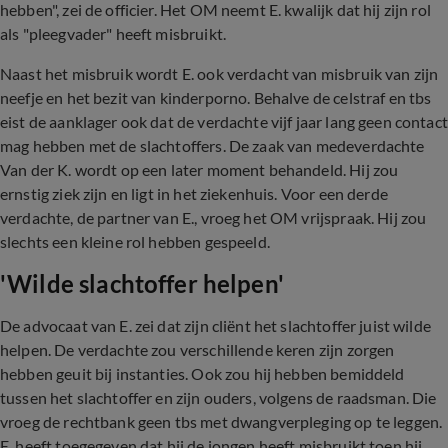
hebben", zei de officier. Het OM neemt E. kwalijk dat hij zijn rol
als "pleegvader" heeft misbruikt.
Naast het misbruik wordt E. ook verdacht van misbruik van zijn
neefje en het bezit van kinderporno. Behalve de celstraf en tbs
eist de aanklager ook dat de verdachte vijf jaar lang geen contact
mag hebben met de slachtoffers. De zaak van medeverdachte
Van der K. wordt op een later moment behandeld. Hij zou
ernstig ziek zijn en ligt in het ziekenhuis. Voor een derde
verdachte, de partner van E., vroeg het OM vrijspraak. Hij zou
slechts een kleine rol hebben gespeeld.
'Wilde slachtoffer helpen'
De advocaat van E. zei dat zijn cliënt het slachtoffer juist wilde
helpen. De verdachte zou verschillende keren zijn zorgen
hebben geuit bij instanties. Ook zou hij hebben bemiddeld
tussen het slachtoffer en zijn ouders, volgens de raadsman. Die
vroeg de rechtbank geen tbs met dwangverpleging op te leggen.
E. heeft toegegeven dat hij de jongen heeft misbruikt toen hij