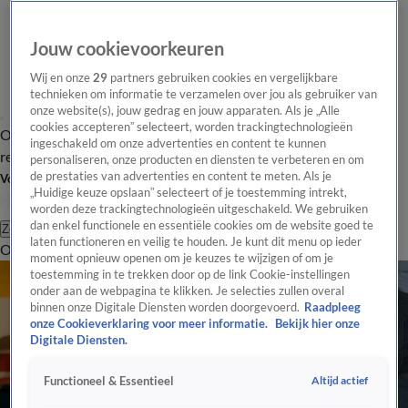
Jouw cookievoorkeuren
Wij en onze
29
partners gebruiken cookies en vergelijkbare
technieken om informatie te verzamelen over jou als gebruiker van
onze website(s), jouw gedrag en jouw apparaten. Als je „Alle
cookies accepteren” selecteert, worden trackingtechnologieën
Overzicht
Tip de
Laatste nieuws
Regionieuws
Het beste van Hart
ingeschakeld om onze advertenties en content te kunnen
redactie
personaliseren, onze producten en diensten te verbeteren en om
de prestaties van advertenties en content te meten. Als je
Volg Hart van Nederland
„Huidige keuze opslaan” selecteert of je toestemming intrekt,
worden deze trackingtechnologieën uitgeschakeld. We gebruiken
dan enkel functionele en essentiële cookies om de website goed te
Zoeken
laten functioneren en veilig te houden. Je kunt dit menu op ieder
Overzicht
Regio
Uitzendingen
Weer
Tip de redactie
Panel
Video's
moment opnieuw openen om je keuzes te wijzigen of om je
toestemming in te trekken door op de link Cookie-instellingen
onder aan de webpagina te klikken. Je selecties zullen overal
binnen onze Digitale Diensten worden doorgevoerd.
Raadpleeg
onze Cookieverklaring voor meer informatie.
Bekijk hier onze
Digitale Diensten.
Altijd actief
Functioneel & Essentieel