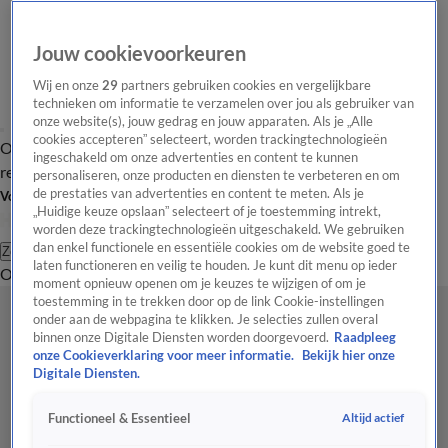
Jouw cookievoorkeuren
Wij en onze
29
partners gebruiken cookies en vergelijkbare
technieken om informatie te verzamelen over jou als gebruiker van
onze website(s), jouw gedrag en jouw apparaten. Als je „Alle
cookies accepteren” selecteert, worden trackingtechnologieën
Overzicht
Tip de
Laatste nieuws
Regionieuws
Het beste van Hart
ingeschakeld om onze advertenties en content te kunnen
redactie
personaliseren, onze producten en diensten te verbeteren en om
de prestaties van advertenties en content te meten. Als je
Volg Hart van Nederland
„Huidige keuze opslaan” selecteert of je toestemming intrekt,
worden deze trackingtechnologieën uitgeschakeld. We gebruiken
dan enkel functionele en essentiële cookies om de website goed te
Zoeken
laten functioneren en veilig te houden. Je kunt dit menu op ieder
Overzicht
Regio
Uitzendingen
Weer
Tip de redactie
Panel
Video's
moment opnieuw openen om je keuzes te wijzigen of om je
toestemming in te trekken door op de link Cookie-instellingen
onder aan de webpagina te klikken. Je selecties zullen overal
binnen onze Digitale Diensten worden doorgevoerd.
Raadpleeg
onze Cookieverklaring voor meer informatie.
Bekijk hier onze
Digitale Diensten.
Altijd actief
Functioneel & Essentieel