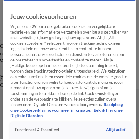
Jouw cookievoorkeuren
Wij en onze
29
partners gebruiken cookies en vergelijkbare
technieken om informatie te verzamelen over jou als gebruiker van
onze website(s), jouw gedrag en jouw apparaten. Als je „Alle
cookies accepteren” selecteert, worden trackingtechnologieën
Overzicht
Tip de
Laatste nieuws
Regionieuws
Het beste van Hart
ingeschakeld om onze advertenties en content te kunnen
redactie
personaliseren, onze producten en diensten te verbeteren en om
de prestaties van advertenties en content te meten. Als je
Volg Hart van Nederland
„Huidige keuze opslaan” selecteert of je toestemming intrekt,
worden deze trackingtechnologieën uitgeschakeld. We gebruiken
dan enkel functionele en essentiële cookies om de website goed te
Zoeken
laten functioneren en veilig te houden. Je kunt dit menu op ieder
Overzicht
Regio
Uitzendingen
Weer
Tip de redactie
Panel
Video's
moment opnieuw openen om je keuzes te wijzigen of om je
toestemming in te trekken door op de link Cookie-instellingen
onder aan de webpagina te klikken. Je selecties zullen overal
binnen onze Digitale Diensten worden doorgevoerd.
Raadpleeg
onze Cookieverklaring voor meer informatie.
Bekijk hier onze
Digitale Diensten.
Altijd actief
Functioneel & Essentieel