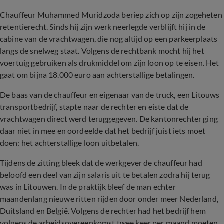
Chauffeur Muhammed Muridzoda beriep zich op zijn zogeheten
retentierecht. Sinds hij zijn werk neerlegde verblijft hij in de
cabine van de vrachtwagen, die nog altijd op een parkeerplaats
langs de snelweg staat. Volgens de rechtbank mocht hij het
voertuig gebruiken als drukmiddel om zijn loon op te eisen. Het
gaat om bijna 18.000 euro aan achterstallige betalingen.
De baas van de chauffeur en eigenaar van de truck, een Litouws
transportbedrijf, stapte naar de rechter en eiste dat de
vrachtwagen direct werd teruggegeven. De kantonrechter ging
daar niet in mee en oordeelde dat het bedrijf juist iets moet
doen: het achterstallige loon uitbetalen.
Tijdens de zitting bleek dat de werkgever de chauffeur had
beloofd een deel van zijn salaris uit te betalen zodra hij terug
was in Litouwen. In de praktijk bleef de man echter
maandenlang nieuwe ritten rijden door onder meer Nederland,
Duitsland en België. Volgens de rechter had het bedrijf hem
volgens de arbeidsovereenkomst twee keer per maand moeten