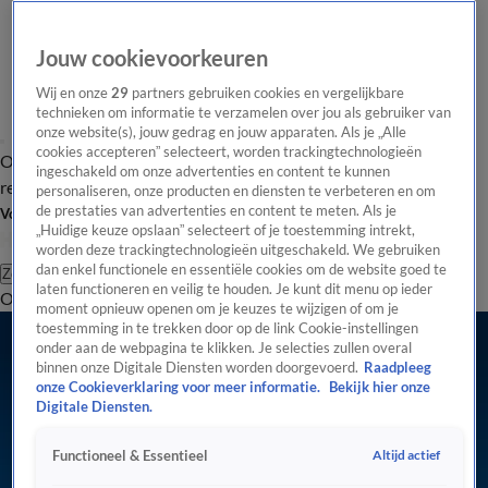
Jouw cookievoorkeuren
Wij en onze
29
partners gebruiken cookies en vergelijkbare
technieken om informatie te verzamelen over jou als gebruiker van
onze website(s), jouw gedrag en jouw apparaten. Als je „Alle
cookies accepteren” selecteert, worden trackingtechnologieën
Overzicht
Tip de
Laatste nieuws
Regionieuws
Het beste van Hart
ingeschakeld om onze advertenties en content te kunnen
redactie
personaliseren, onze producten en diensten te verbeteren en om
de prestaties van advertenties en content te meten. Als je
Volg Hart van Nederland
„Huidige keuze opslaan” selecteert of je toestemming intrekt,
worden deze trackingtechnologieën uitgeschakeld. We gebruiken
dan enkel functionele en essentiële cookies om de website goed te
Zoeken
laten functioneren en veilig te houden. Je kunt dit menu op ieder
Overzicht
Regio
Uitzendingen
Weer
Tip de redactie
Panel
Video's
moment opnieuw openen om je keuzes te wijzigen of om je
toestemming in te trekken door op de link Cookie-instellingen
onder aan de webpagina te klikken. Je selecties zullen overal
binnen onze Digitale Diensten worden doorgevoerd.
Raadpleeg
onze Cookieverklaring voor meer informatie.
Bekijk hier onze
Digitale Diensten.
Altijd actief
Functioneel & Essentieel