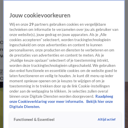
Jouw cookievoorkeuren
Wij en onze
29
partners gebruiken cookies en vergelijkbare
technieken om informatie te verzamelen over jou als gebruiker van
onze website(s), jouw gedrag en jouw apparaten. Als je „Alle
cookies accepteren” selecteert, worden trackingtechnologieën
Overzicht
Tip de
Laatste nieuws
Regionieuws
Het beste van Hart
ingeschakeld om onze advertenties en content te kunnen
redactie
personaliseren, onze producten en diensten te verbeteren en om
de prestaties van advertenties en content te meten. Als je
Volg Hart van Nederland
„Huidige keuze opslaan” selecteert of je toestemming intrekt,
worden deze trackingtechnologieën uitgeschakeld. We gebruiken
dan enkel functionele en essentiële cookies om de website goed te
Zoeken
laten functioneren en veilig te houden. Je kunt dit menu op ieder
Overzicht
Regio
Uitzendingen
Weer
Tip de redactie
Panel
Video's
moment opnieuw openen om je keuzes te wijzigen of om je
toestemming in te trekken door op de link Cookie-instellingen
onder aan de webpagina te klikken. Je selecties zullen overal
binnen onze Digitale Diensten worden doorgevoerd.
Raadpleeg
onze Cookieverklaring voor meer informatie.
Bekijk hier onze
Digitale Diensten.
Altijd actief
Functioneel & Essentieel