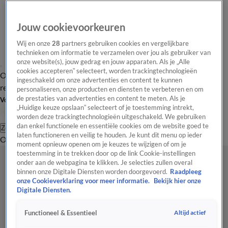
Jouw cookievoorkeuren
Wij en onze
28
partners gebruiken cookies en vergelijkbare
technieken om informatie te verzamelen over jou als gebruiker van
onze website(s), jouw gedrag en jouw apparaten. Als je „Alle
cookies accepteren” selecteert, worden trackingtechnologieën
Overzicht
Tip de
Laatste nieuws
Regionieuws
Het beste van Hart
ingeschakeld om onze advertenties en content te kunnen
redactie
personaliseren, onze producten en diensten te verbeteren en om
de prestaties van advertenties en content te meten. Als je
Volg Hart van Nederland
„Huidige keuze opslaan” selecteert of je toestemming intrekt,
worden deze trackingtechnologieën uitgeschakeld. We gebruiken
dan enkel functionele en essentiële cookies om de website goed te
Zoeken
laten functioneren en veilig te houden. Je kunt dit menu op ieder
Overzicht
Regio
Uitzendingen
Weer
Tip de redactie
Panel
Video's
moment opnieuw openen om je keuzes te wijzigen of om je
toestemming in te trekken door op de link Cookie-instellingen
onder aan de webpagina te klikken. Je selecties zullen overal
binnen onze Digitale Diensten worden doorgevoerd.
Raadpleeg
onze Cookieverklaring voor meer informatie.
Bekijk hier onze
Digitale Diensten.
Altijd actief
Functioneel & Essentieel