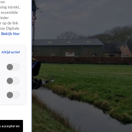
van
ing intrekt,
 essentiële
 ieder
 op de link
nze Digitale
Bekijk hier
Altijd actief
s accepteren