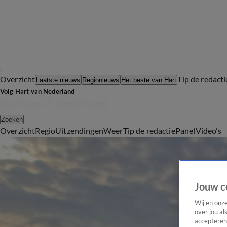
Overzicht
Tip de redacti
Laatste nieuws
Regionieuws
Het beste van Hart
Volg Hart van Nederland
Zoeken
Overzicht
Regio
Uitzendingen
Weer
Tip de redactie
Panel
Video's
Jouw c
Wij en onz
over jou al
accepteren