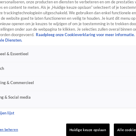
personaliseren, onze producten en diensten te verbeteren en om de prestaties 
s en content te meten. Als je „Huidige keuze opslaan” selecteert of je toestemm
e trackingtechnologieën uitgeschakeld. We gebruiken dan enkel functionele en
de website goed te laten functioneren en veilig te houden. Je kunt dit menu op
ieuw openen om je keuzes te wijzigen of om je toestemming in te trekken door
ellingen onder aan de webpagina te klikken. Je selecties zullen overal binnen o
orden doorgevoerd.
Raadpleeg onze Cookieverklaring voor meer informatie.
ale Diensten.
eel & Essentieel
sch
sing & Commercieel
ng & Social media
jen lijst
en beheren
Huidige keuze opslaan
Alle cookie