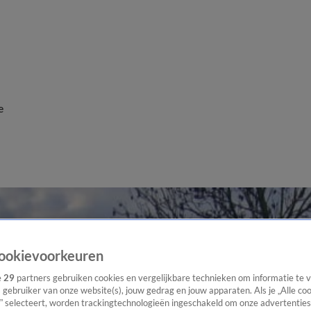
e
ookievoorkeuren
e
29
partners gebruiken cookies en vergelijkbare technieken om informatie te
s gebruiker van onze website(s), jouw gedrag en jouw apparaten. Als je „Alle co
” selecteert, worden trackingtechnologieën ingeschakeld om onze advertenties