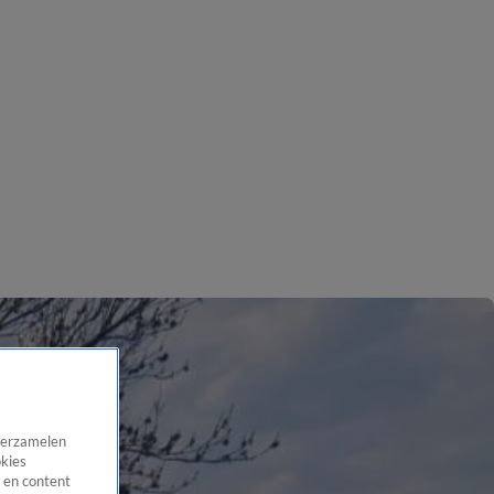
 verzamelen
okies
 en content