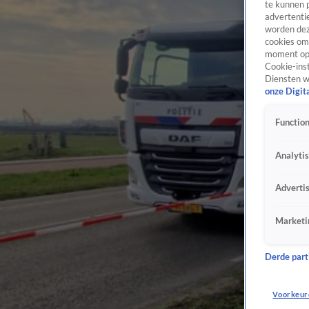
te kunnen 
advertentie
worden dez
cookies om 
moment opn
Cookie-inst
Diensten w
onze Digit
Function
Analyti
Adverti
Marketi
Derde parti
Voorkeur